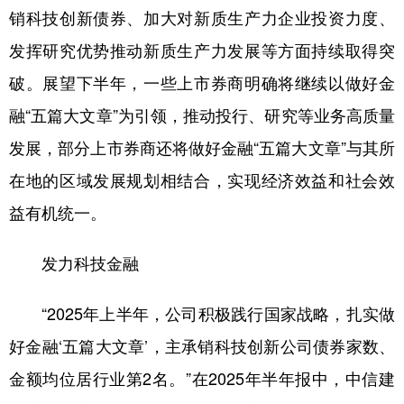
销科技创新债券、加大对新质生产力企业投资力度、
学术中国
乡村振兴
银龄
溯源中国
发挥研究优势推动新质生产力发展等方面持续取得突
城市
旅游
能源
会展
破。展望下半年，一些上市券商明确将继续以做好金
彩票
娱乐
时尚
悦读
融“五篇大文章”为引领，推动投行、研究等业务高质量
发展，部分上市券商还将做好金融“五篇大文章”与其所
公益
一带一路
亚太网
上市公司
在地的区域发展规划相结合，实现经济效益和社会效
文化产业
益有机统一。
地方频道
发力科技金融
北京
天津
河北
山西
“2025年上半年，公司积极践行国家战略，扎实做
辽宁
吉林
上海
江苏
好金融‘五篇大文章’，主承销科技创新公司债券家数、
浙江
安徽
福建
江西
金额均位居行业第2名。”在2025年半年报中，中信建