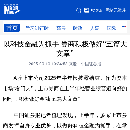
手机版
网站无障碍
PC版本
网站地图
首页
学习进行时
高层
时政
人事
国际
财
以科技金融为抓手 券商积极做好“五篇大
学习进行时
高层
时政
人事
文章”
国际
财经
网评
港澳
2025-09-10 10:34:53
来源：中国证券报
台湾
思客智库
全球连线
教育
A股上市公司2025年半年报披露结束。作为资本
科技
科创
量子
体育
市场“看门人”，上市券商在上半年经营业绩普遍向好的
文化
书画
健康
军事
同时，积极做好金融“五篇大文章”。
访谈
视频
图片
政务
中国证券报记者梳理发现，上半年，多家上市券
法律
中央文件
金融
汽车
商发挥自身专业优势，以做好科技金融为抓手，在承
食品
人居
信息化
数字经济