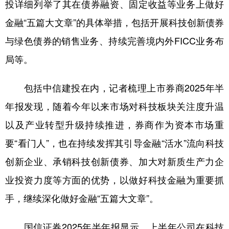
山东
河南
湖北
湖南
投详细列举了其在债券融资、固定收益等业务上做好
金融“五篇大文章”的具体举措，包括开展科技创新债券
广东
广西
海南
重庆
与绿色债券的销售业务、持续完善境内外FICC业务布
四川
贵州
云南
西藏
局等。
陕西
甘肃
青海
宁夏
包括中信建投在内，记者梳理上市券商2025年半
新疆
内蒙古
黑龙江
年报发现，随着今年以来市场对科技板块关注度升温
以及产业转型升级持续推进，券商作为资本市场重
多语种频道
要“看门人”，也在持续发挥其引导金融“活水”流向科技
English
Español
Français
عربى
创新企业、承销科技创新债券、加大对新质生产力企
Русский язык
日本語
한국어
业投资力度等方面的优势，以做好科技金融为重要抓
Deutsch
Português
手，继续深化做好金融“五篇大文章”。
国信证券2025年半年报显示，上半年公司在科技