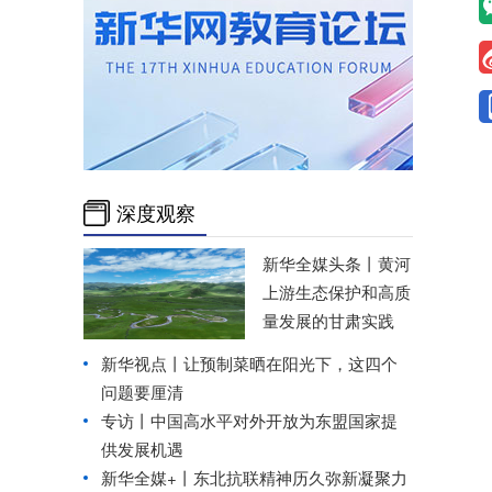
深度观察
新华全媒头条丨
黄河
上游生态保护和高质
量发展的甘肃实践
新华视点丨
让预制菜晒在阳光下，这四个
问题要厘清
专访丨中国高水平对外开放为东盟国家提
供发展机遇
新华全媒+丨
东北抗联精神历久弥新凝聚力