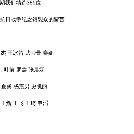
1期我们精选365位
抗日战争纪念馆观众的留言
杰 王冰笛 武莹景 赛娜
：叶前 罗鑫 张晨霖
夏勇 杨震男 史凯丽
王熠 王飞 王琦 申滔