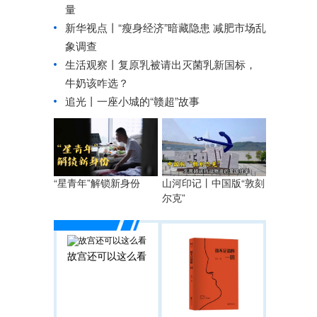
量
新华视点丨
“瘦身经济”暗藏隐患 减肥市场乱
象调查
生活观察丨复原乳被请出灭菌乳新国标，
牛奶该咋选？
追光丨
一座小城的“赣超”故事
“星青年”解锁新身份
山河印记丨中国版“敦刻
尔克”
故宫还可以这么看