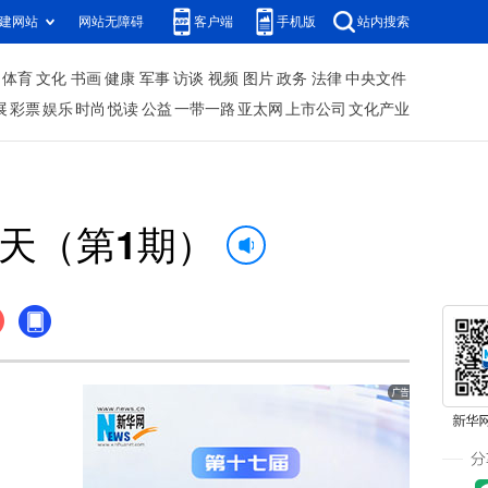
建网站
网站无障碍
客户端
手机版
站内搜索
体育
文化
书画
健康
军事
访谈
视频
图片
政务
法律
中央文件
展
彩票
娱乐
时尚
悦读
公益
一带一路
亚太网
上市公司
文化产业
一天（第1期）