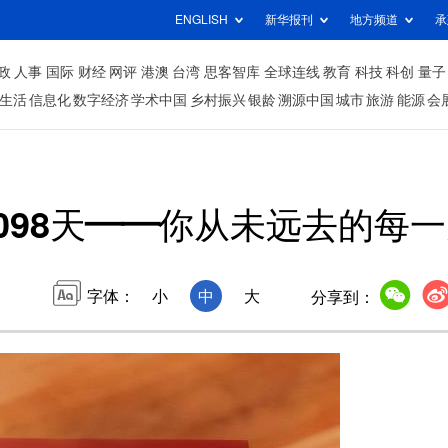
ENGLISH
新华报刊
地方频道
承
政
人事
国际
财经
网评
港澳
台湾
思客智库
全球连线
教育
科技
科创
量子
生活
信息化
数字经济
学术中国
乡村振兴
银龄
溯源中国
城市
旅游
能源
会
098天——你从未远去的每
字体：
小
中
大
分享到：