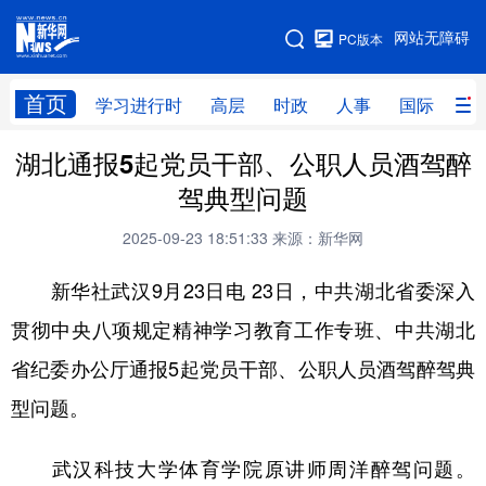
手机版
网站无障碍
PC版本
网站地图
首页
学习进行时
高层
时政
人事
国际
财
湖北通报5起党员干部、公职人员酒驾醉
学习进行时
高层
时政
人事
驾典型问题
国际
财经
网评
港澳
2025-09-23 18:51:33
来源：新华网
台湾
思客智库
全球连线
教育
新华社武汉9月23日电 23日，中共湖北省委深入
科技
科创
量子
体育
贯彻中央八项规定精神学习教育工作专班、中共湖北
文化
书画
健康
军事
省纪委办公厅通报5起党员干部、公职人员酒驾醉驾典
访谈
视频
图片
政务
型问题。
法律
中央文件
金融
汽车
武汉科技大学体育学院原讲师周洋醉驾问题。
食品
人居
信息化
数字经济