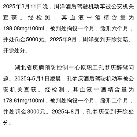
2025年3月11日晚，周洋酒后驾驶机动车被公安机关
学术中国
乡村振兴
银龄
溯源中国
查获。经检测，其血液中酒精含量为
城市
旅游
能源
会展
198.08mg/100ml，被判处拘役一个月、缓刑六个月，
彩票
娱乐
时尚
悦读
并处罚金5000元。2025年9月，周洋受到开除党籍、
开除处分。
公益
一带一路
亚太网
上市公司
文化产业
湖北省疾病预防控制中心原职工孔梦庆醉驾问
题。2025年5月1日凌晨，孔梦庆酒后驾驶机动车被公
地方频道
安机关查获。经检测，其血液中酒精含量为
178.61mg/100ml，被判处拘役一个月、缓刑二个月，
北京
天津
河北
山西
并处罚金3000元。2025年8月，孔梦庆受到开除处
辽宁
吉林
上海
江苏
分。
浙江
安徽
福建
江西