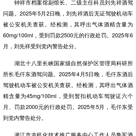
山东
河南
湖北
湖南
钟祥市档案馆副馆长、二级主任科员刘先祥酒驾
问题。2025年5月2日晚，刘先祥酒后无证驾驶机动车
广东
广西
海南
重庆
被公安机关查获。经检测，其呼出气体酒精含量为
四川
贵州
云南
西藏
60mg/100ml，受到罚款2500元的行政处罚。2025年6
陕西
甘肃
青海
宁夏
月，刘先祥受到党内警告处分。
新疆
内蒙古
黑龙江
湖北十八里长峡国家级自然保护区管理局科研所
所长毛仟东酒驾问题。2025年4月5日晚，毛仟东酒后
多语种频道
驾驶机动车被公安机关查获。经检测，其呼出气体酒
English
Español
Français
عربى
精含量为45mg/100ml，受到暂扣机动车驾驶证六个
Русский язык
日本語
한국어
月、罚款2000元的行政处罚。2025年5月，毛仟东受
Deutsch
Português
到党内警告处分。
潜江市农机化技术推广服务中心工作人员鲁军酒