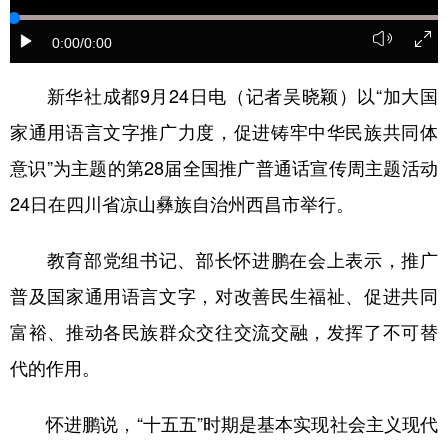
学术中国
乡村振兴
银龄
溯源中国
0:00
/0:00
城市
旅游
能源
会展
新华社成都9月24日电（记者吴晓颖）以“加大国
彩票
娱乐
时尚
悦读
家通用语言文字推广力度，促进铸牢中华民族共同体
公益
一带一路
亚太网
上市公司
意识”为主题的第28届全国推广普通话宣传周主题活动
24日在四川省凉山彝族自治州西昌市举行。
文化产业
教育部党组书记、部长怀进鹏在会上表示，推广
地方频道
普及国家通用语言文字，对改善民生福祉、促进共同
北京
天津
河北
山西
富裕、推动各民族群众交往交流交融，发挥了不可替
代的作用。
辽宁
吉林
上海
江苏
浙江
安徽
福建
江西
怀进鹏说，“十五五”时期是基本实现社会主义现代