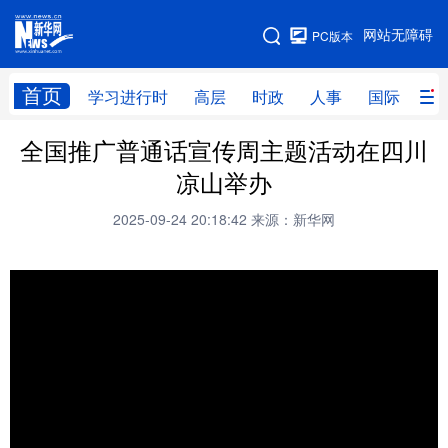
手机版
网站无障碍
PC版本
网站地图
首页
学习进行时
高层
时政
人事
国际
财
全国推广普通话宣传周主题活动在四川
学习进行时
高层
时政
人事
凉山举办
国际
财经
网评
港澳
2025-09-24 20:18:42
来源：新华网
台湾
思客智库
全球连线
教育
科技
科创
量子
体育
文化
书画
健康
军事
访谈
视频
图片
政务
法律
中央文件
金融
汽车
食品
人居
信息化
数字经济