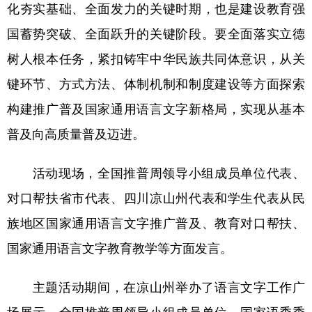
山东
河南
湖北
湖南
化夯实基础、全面发力的关键时期，也是建设教育强
国蓄势突破、全面跃升的关键阶段。要全面落实立德
广东
广西
海南
重庆
树人根本任务，紧扣铸牢中华民族共同体意识，从关
四川
贵州
云南
西藏
键环节、方式方法、体制机制和制度建设等方面探索
陕西
甘肃
青海
宁夏
构建推广普及国家通用语言文字新格局，实现从基本
新疆
内蒙古
黑龙江
普及向高质量普及迈进。
多语种频道
活动现场，全国推普周领导小组成员单位代表、
对口帮扶省市代表、四川凉山州代表和学生代表从民
English
Español
Français
عربى
族地区国家通用语言文字推广普及、教育对口帮扶、
Русский язык
日本語
한국어
国家通用语言文字教育教学等方面发言。
Deutsch
Português
主题活动期间，在凉山州举办了语言文字工作广
场展示。全国推普周领导小组成员单位、国家语委委