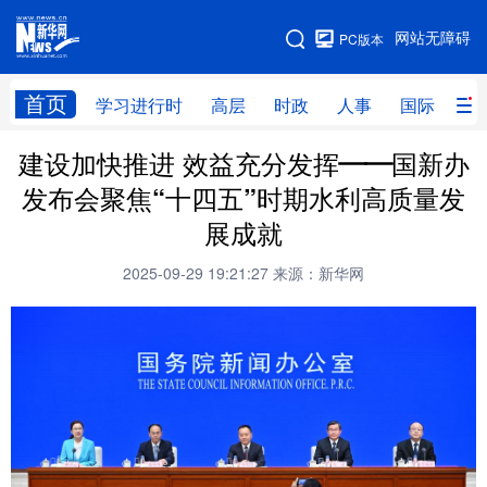
手机版
网站无障碍
PC版本
网站地图
首页
学习进行时
高层
时政
人事
国际
财
建设加快推进 效益充分发挥——国新办
学习进行时
高层
时政
人事
发布会聚焦“十四五”时期水利高质量发
国际
财经
网评
港澳
展成就
台湾
思客智库
全球连线
教育
2025-09-29 19:21:27
来源：新华网
科技
科创
量子
体育
文化
书画
健康
军事
访谈
视频
图片
政务
法律
中央文件
金融
汽车
食品
人居
信息化
数字经济