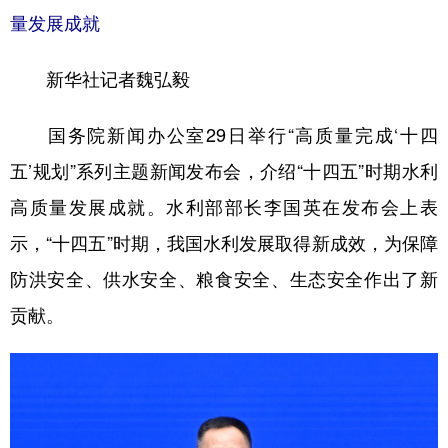
山东
河南
湖北
湖南
量发展成就
广东
广西
海南
重庆
新华社记者魏弘毅
四川
贵州
云南
西藏
陕西
甘肃
青海
宁夏
国务院新闻办公室29日举行“高质量完成‘十四
五’规划”系列主题新闻发布会，介绍“十四五”时期水利
新疆
内蒙古
黑龙江
高质量发展成就。水利部部长李国英在发布会上表
示，“十四五”时期，我国水利发展取得新成效，为保障
多语种频道
防洪安全、供水安全、粮食安全、生态安全作出了新
English
Español
Français
عربى
贡献。
Русский язык
日本語
한국어
Deutsch
Português