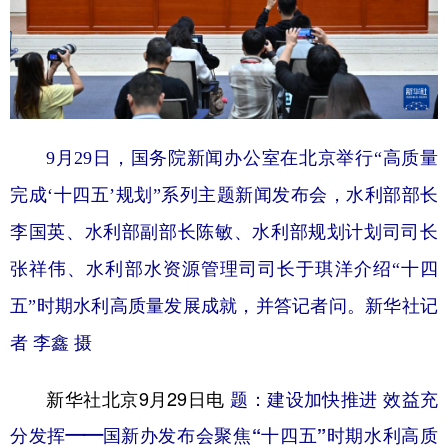
学术中国
乡村振兴
银龄
溯源中国
城市
旅游
能源
会展
彩票
娱乐
时尚
悦读
9月29日，国务院新闻办公室在北京举行“高质量
公益
一带一路
亚太网
上市公司
完成‘十四五’规划”系列主题新闻发布会，水利部部长
文化产业
李国英、水利部副部长陈敏、水利部规划计划司司长
张祥伟、水利部水资源管理司司长于琪洋介绍“十四
地方频道
五”时期水利高质量发展成就，并答记者问。新华社记
北京
天津
河北
山西
者 李鑫 摄
辽宁
吉林
上海
江苏
新华社北京9月29日电
题：建设加快推进 效益充
浙江
安徽
福建
江西
分发挥——国新办发布会聚焦“十四五”时期水利高质