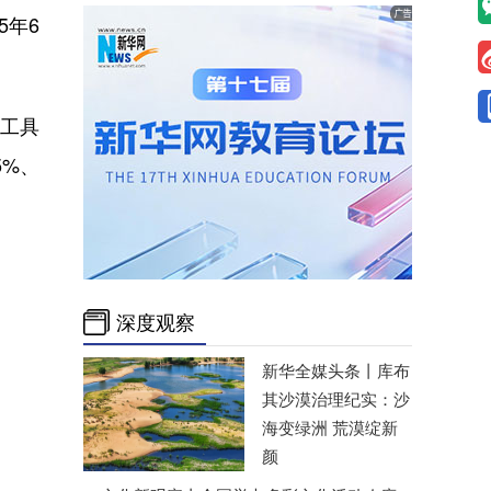
5年6
生工具
5%、
深度观察
新华全媒头条丨
库布
其沙漠治理纪实：沙
海变绿洲 荒漠绽新
颜