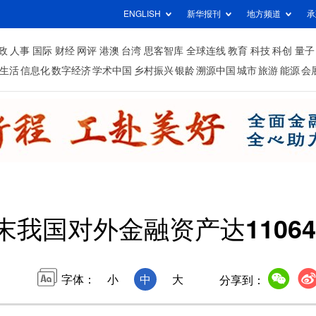
ENGLISH
新华报刊
地方频道
承
政
人事
国际
财经
网评
港澳
台湾
思客智库
全球连线
教育
科技
科创
量子
生活
信息化
数字经济
学术中国
乡村振兴
银龄
溯源中国
城市
旅游
能源
会
末我国对外金融资产达1106
字体：
小
中
大
分享到：