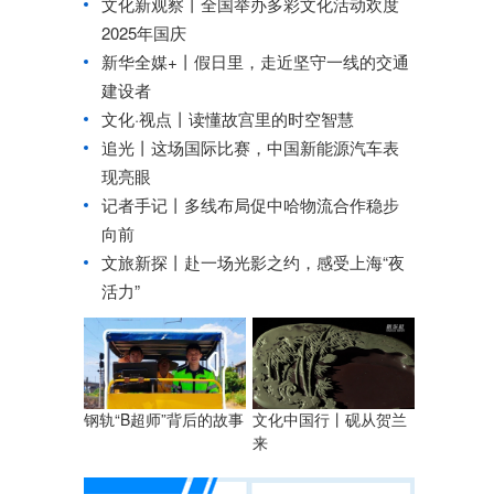
文化新观察丨
全国举办多彩文化活动欢度
2025年国庆
新华全媒+丨
假日里，走近坚守一线的交通
建设者
文化·视点丨读懂故宫里的时空智慧
追光丨
这场国际比赛，中国新能源汽车表
现亮眼
记者手记丨多线布局促中哈物流合作稳步
向前
文旅新探丨赴一场光影之约，感受上海“夜
活力”
钢轨“B超师”背后的故事
文化中国行丨
砚从贺兰
来