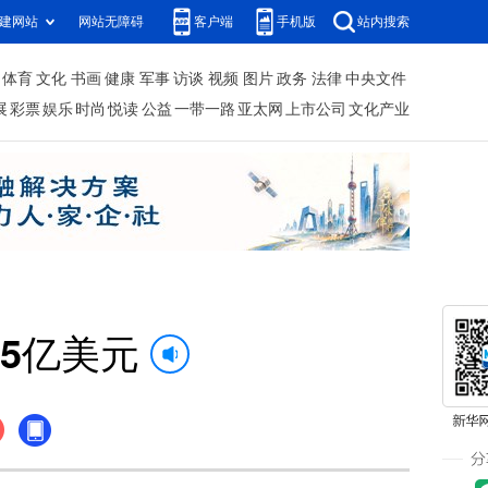
建网站
网站无障碍
客户端
手机版
站内搜索
体育
文化
书画
健康
军事
访谈
视频
图片
政务
法律
中央文件
展
彩票
娱乐
时尚
悦读
公益
一带一路
亚太网
上市公司
文化产业
45亿美元