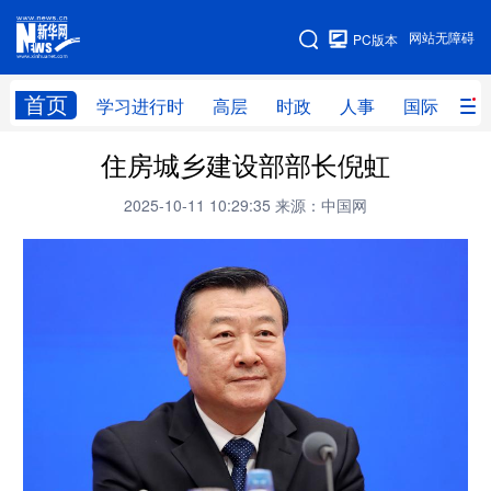
手机版
网站无障碍
PC版本
网站地图
首页
学习进行时
高层
时政
人事
国际
财
住房城乡建设部部长倪虹
学习进行时
高层
时政
人事
2025-10-11 10:29:35
来源：中国网
国际
财经
网评
港澳
台湾
思客智库
全球连线
教育
科技
科创
量子
体育
文化
书画
健康
军事
访谈
视频
图片
政务
法律
中央文件
金融
汽车
食品
人居
信息化
数字经济