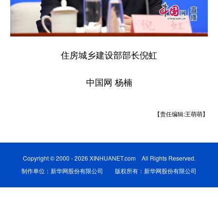
学术中国
乡村振兴
银龄
溯源中国
城市
旅游
能源
会展
住房城乡建设部部长倪虹
彩票
娱乐
时尚
悦读
公益
一带一路
亚太网
上市公司
中国网 杨楠
文化产业
【责任编辑:王萌萌】
地方频道
Copyright © 2000 - 2026 XINHUANET.com All Rights Reserved.
北京
天津
河北
山西
制作单位：新华网股份有限公司 版权所有：新华网股份有限公司
辽宁
吉林
上海
江苏
浙江
安徽
福建
江西