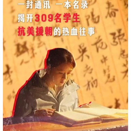
山东
河南
湖北
湖南
广东
广西
海南
重庆
四川
贵州
云南
西藏
陕西
甘肃
青海
宁夏
新疆
内蒙古
黑龙江
多语种频道
English
Español
Français
عربى
Русский язык
日本語
한국어
Deutsch
Português