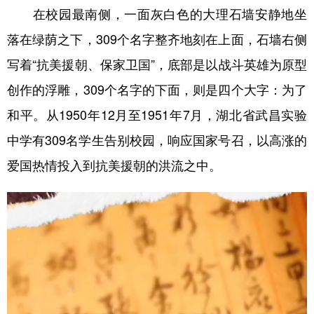
在校园最南侧，一面灰白色的大理石墙安静地坐
学术中国
乡村振兴
银龄
溯源中国
落在绿荫之下，309个名字整齐地刻在上面，石墙右侧
城市
旅游
能源
会展
写着“抗美援朝、保家卫国”，底部是以战斗英雄为原型
彩票
娱乐
时尚
悦读
创作的浮雕，309个名字的下面，则是四个大字：为了
和平。从1950年12月至1951年7月，湖北省武昌实验
公益
一带一路
亚太网
上市公司
中学有309名学生告别校园，响应国家号召，以高涨的
文化产业
爱国热情投入到抗美援朝的洪流之中。
地方频道
北京
天津
河北
山西
辽宁
吉林
上海
江苏
浙江
安徽
福建
江西