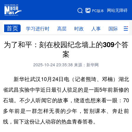
手机版
网站无障碍
PC版本
网站地图
首页
学习进行时
高层
时政
人事
国际
财
为了和平：刻在校园纪念墙上的309个答
学习进行时
高层
时政
人事
案
国际
财经
网评
港澳
2025-10-24 23:35:38
来源：新华网
台湾
思客智库
全球连线
教育
新华社武汉10月24日电（记者熊琦、邓楠）湖北
科技
科创
量子
体育
省武昌实验中学近日最引人驻足的是一面5年前新修的
文化
书画
健康
军事
石墙。不少人听闻它的故事，绕道也想来看一眼：70
访谈
视频
图片
政务
多年前是一群怎样无畏的少年，暂别课本、奔赴前
法律
中央文件
金融
汽车
线，留下这份让人动容的热血青春答卷。
食品
人居
信息化
数字经济