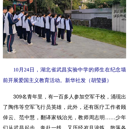
10月24日，湖北省武昌实验中学的师生在纪念墙
前开展爱国主义教育活动。新华社发（胡莹摄）
309名青年里，有一百多人参加空军干校，涌现出
了陶伟等空军飞行员英雄，此外，还有医疗工作者顾
倬云、范中慧，翻译家钱治光，教师周志明……少年
们从武昌起步，奔赴一线，又历经岁月淬炼，散落各