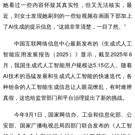
山东
河南
湖北
湖南
她看过一些内容怀疑其真实性，但又无法核实，最
广东
广西
海南
重庆
近，刘女士发现她刷到的一些短视频在画面下部加上
了AI生成的提示信息，“这就非常清楚，一目了然。”
四川
贵州
云南
西藏
陕西
甘肃
青海
宁夏
中国互联网络信息中心最新发布的《生成式人工
新疆
内蒙古
黑龙江
智能应用发展报告（2025）》显示，截至2025年6
月，我国生成式人工智能用户规模达5.15亿人。随着
多语种频道
AI技术的迅猛发展和生成式人工智能的快速迭代，各
种纷杂的人工智能生成信息让人眼花缭乱，有时难辨
English
Español
Français
عربى
真假，这也给监管部门和平台治理提出了新的挑战。
Русский язык
日本語
한국어
Deutsch
Português
今年9月1日，国家网信办、工业和信息化部、公
安部、国家广播电视总局四部门联合发布的《人工智