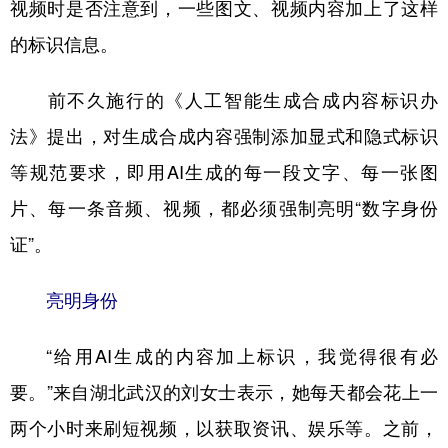
视频时是否注意到，一些图文、视频内容加上了这样
学术中国
乡村振兴
银龄
溯源中国
的标识信息。
城市
旅游
能源
会展
前不久施行的《人工智能生成合成内容标识办
彩票
娱乐
时尚
悦读
法》提出，对生成合成内容强制添加显式和隐式标识
公益
一带一路
亚太网
上市公司
等规范要求，即用AI生成的每一段文字、每一张图
片、每一条音频、视频，都必须强制亮明“数字身份
文化产业
证”。
地方频道
亮明身份
北京
天津
河北
山西
“给用AI生成的内容加上标识，我觉得很有必
辽宁
吉林
上海
江苏
要。”来自湖北武汉的刘女士表示，她每天都会花上一
浙江
安徽
福建
江西
两个小时来刷短视频，以获取资讯、娱乐等。之前，