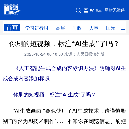
手机版
网站无障碍
PC版本
网站地图
首页
学习进行时
高层
时政
人事
国际
财
你刷的短视频，标注“AI生成”了吗？
学习进行时
高层
时政
人事
2025-10-24 08:18:59
来源：人民日报海外版
国际
财经
网评
港澳
《人工智能生成合成内容标识办法》明确对AI生
台湾
思客智库
全球连线
教育
成合成内容添加标识
科技
科创
量子
体育
文化
书画
健康
军事
你刷的短视频，标注“AI生成”了吗？
访谈
视频
图片
政务
“AI生成画面”“疑似使用了AI生成技术，请谨慎甄
法律
中央文件
金融
汽车
别”“内容为AI技术制作”……不知你在浏览信息、刷短
食品
人居
信息化
数字经济