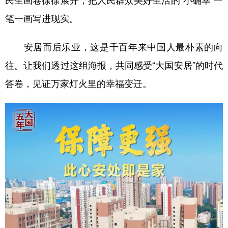
民生画卷徐徐展开，把人民群众美好生活的“小确幸”一
笔一画写进现实。
学术中国
乡村振兴
银龄
溯源中国
城市
旅游
能源
会展
安居而后乐业，这是千百年来中国人最朴素的向
彩票
娱乐
时尚
悦读
往。让我们透过这组海报，共同感受“大国安居”的时代
答卷，见证万家灯火里的幸福变迁。
公益
一带一路
亚太网
上市公司
文化产业
地方频道
北京
天津
河北
山西
辽宁
吉林
上海
江苏
浙江
安徽
福建
江西