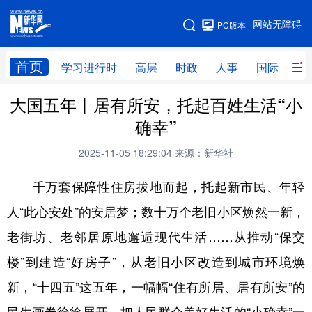
手机版
网站无障碍
PC版本
网站地图
首页
学习进行时
高层
时政
人事
国际
财
大国五年丨居有所安，托起百姓生活“小
学习进行时
高层
时政
人事
确幸”
国际
财经
网评
港澳
2025-11-05 18:29:04
来源：新华社
台湾
思客智库
全球连线
教育
千万套保障性住房拔地而起，托起新市民、年轻
科技
科创
量子
体育
人“此心安处”的安居梦；数十万个老旧小区焕然一新，
文化
书画
健康
军事
老街坊、老邻居原地邂逅现代生活……从推动“保交
访谈
视频
图片
政务
楼”到建造“好房子”，从老旧小区改造到城市环境焕
法律
中央文件
金融
汽车
新，“十四五”这五年，一幅幅“住有所居、居有所安”的
食品
人居
信息化
数字经济