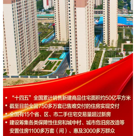
山东
河南
湖北
湖南
广东
广西
海南
重庆
四川
贵州
云南
西藏
陕西
甘肃
青海
宁夏
新疆
内蒙古
黑龙江
多语种频道
English
Español
Français
عربى
Русский язык
日本語
한국어
Deutsch
Português