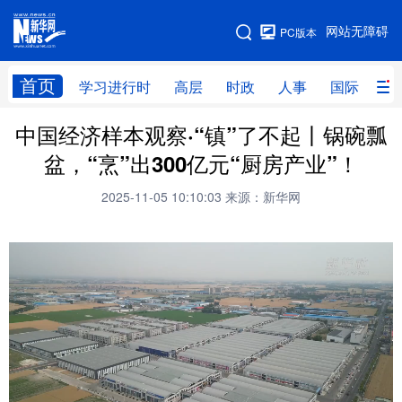
手机版
网站无障碍
PC版本
网站地图
首页
学习进行时
高层
时政
人事
国际
财
中国经济样本观察·“镇”了不起丨锅碗瓢
学习进行时
高层
时政
人事
盆，“烹”出300亿元“厨房产业”！
国际
财经
网评
港澳
2025-11-05 10:10:03
来源：新华网
台湾
思客智库
全球连线
教育
科技
科创
量子
体育
文化
书画
健康
军事
访谈
视频
图片
政务
法律
中央文件
金融
汽车
食品
人居
信息化
数字经济