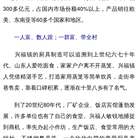
山东
河南
湖北
湖南
300多亿元，占国内市场份额40%以上，产品销往欧
广东
广西
海南
重庆
美、东南亚等60多个国家和地区。
四川
贵州
云南
西藏
一人富、数人跟；一群富、带全村
陕西
甘肃
青海
宁夏
新疆
内蒙古
黑龙江
兴福镇的厨具制造可以追溯到上世纪六七十年
代。山东人爱吃面食，家家户户离不开蒸笼。兴福镇
多语种频道
人凭借精湛手艺，打造家用蒸笼等简单炊具，走街串
巷售卖，靠着口碑积累，逐渐在十里八乡有了名气。
English
Español
Français
عربى
Русский язык
日本語
한국어
到了20世纪80年代，厂矿企业、饭店宾馆蓬勃发
展，许多单位也有了自己的食堂。兴福人敏锐地捕捉
Deutsch
Português
到商机，率先办起小作坊，生产饭店、食堂常用的大
锅灶、不锈钢餐具等。一个欣欣向荣的商用厨具产