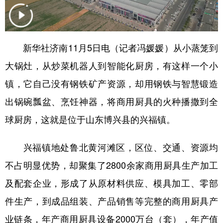
学术中国
乡村振兴
银龄
溯源中国
城市
旅游
能源
会展
新华社济南11月5日电（记者冯媛媛）从小蒸笼到
彩票
娱乐
时尚
悦读
大锅灶，从炒菜机器人到智能化厨房，有这样一个小
公益
一带一路
亚太网
上市公司
镇，它自己没有钢铁矿产资源，却用钢铁与智慧锻造
出锅碗瓢盆、烹饪神器，将商用厨具的火种播撒到全
文化产业
球厨房，这就是位于山东博兴县的兴福镇。
地方频道
兴福镇地处鲁北黄河滩区，区位、交通、资源均
北京
天津
河北
山西
不占明显优势，却聚集了2800余家商用厨具生产加工
及配套企业，形成了从原材料供应、模具加工、零部
辽宁
吉林
上海
江苏
件生产，到成品组装、产品销售等完整的商用厨具产
浙江
安徽
福建
江西
业链条，年产商用厨具设备2000万台（套），年产值