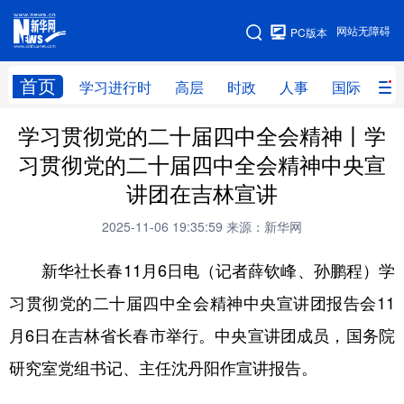
手机版
网站无障碍
PC版本
网站地图
首页
学习进行时
高层
时政
人事
国际
财
学习贯彻党的二十届四中全会精神丨学
学习进行时
高层
时政
人事
习贯彻党的二十届四中全会精神中央宣
国际
财经
网评
港澳
讲团在吉林宣讲
台湾
思客智库
全球连线
教育
2025-11-06 19:35:59
来源：新华网
科技
科创
量子
体育
新华社长春11月6日电（记者薛钦峰、孙鹏程）学
文化
书画
健康
军事
习贯彻党的二十届四中全会精神中央宣讲团报告会11
访谈
视频
图片
政务
月6日在吉林省长春市举行。中央宣讲团成员，国务院
法律
中央文件
金融
汽车
研究室党组书记、主任沈丹阳作宣讲报告。
食品
人居
信息化
数字经济