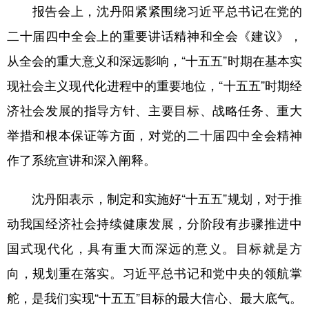
报告会上，沈丹阳紧紧围绕习近平总书记在党的
学术中国
乡村振兴
银龄
溯源中国
二十届四中全会上的重要讲话精神和全会《建议》，
城市
旅游
能源
会展
从全会的重大意义和深远影响，“十五五”时期在基本实
现社会主义现代化进程中的重要地位，“十五五”时期经
彩票
娱乐
时尚
悦读
济社会发展的指导方针、主要目标、战略任务、重大
公益
一带一路
亚太网
上市公司
举措和根本保证等方面，对党的二十届四中全会精神
文化产业
作了系统宣讲和深入阐释。
地方频道
沈丹阳表示，制定和实施好“十五五”规划，对于推
动我国经济社会持续健康发展，分阶段有步骤推进中
北京
天津
河北
山西
国式现代化，具有重大而深远的意义。目标就是方
辽宁
吉林
上海
江苏
向，规划重在落实。习近平总书记和党中央的领航掌
浙江
安徽
福建
江西
舵，是我们实现“十五五”目标的最大信心、最大底气。