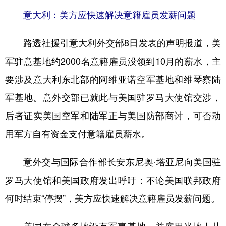
山东
河南
湖北
湖南
意大利：美方应快速解决意籍雇员发薪问题
广东
广西
海南
重庆
路透社援引意大利外交部8日发表的声明报道，美
四川
贵州
云南
西藏
军驻意基地约2000名意籍雇员没领到10月的薪水，主
陕西
甘肃
青海
宁夏
要涉及意大利东北部的阿维亚诺空军基地和维琴察陆
新疆
内蒙古
黑龙江
军基地。意外交部已就此与美国驻罗马大使馆交涉，
后者证实美国空军和陆军正与美国防部商讨，可否动
多语种频道
用军方自有资金支付意籍雇员薪水。
English
Español
Français
عربى
意外交与国际合作部长安东尼奥·塔亚尼向美国驻
Русский язык
日本語
한국어
罗马大使馆和美国政府发出呼吁：不论美国联邦政府
Deutsch
Português
何时结束“停摆”，美方应快速解决意籍雇员发薪问题。