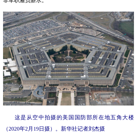
非军职雇员薪水。
学术中国
乡村振兴
银龄
溯源中国
城市
旅游
能源
会展
彩票
娱乐
时尚
悦读
公益
一带一路
亚太网
上市公司
文化产业
地方频道
北京
天津
河北
山西
辽宁
吉林
上海
江苏
这是从空中拍摄的美国国防部所在地五角大楼
浙江
安徽
福建
江西
（2020年2月19日摄）。新华社记者刘杰摄