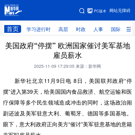
手机版
网站无障碍
PC版本
网站地图
首页
学习进行时
高层
时政
人事
国际
财
美国政府“停摆” 欧洲国家催讨美军基地
学习进行时
高层
时政
人事
雇员薪水
国际
财经
网评
港澳
2025-11-09 17:29:05
来源：新华网
台湾
思客智库
全球连线
教育
新华社北京11月9日电 8日，美国联邦政府“停
科技
科创
量子
体育
摆”进入第39天，给美国国内食品救济、航空运输和医
文化
书画
健康
军事
疗保障等多个民生领域造成冲击的同时，这场政治闹
访谈
视频
图片
政务
剧还波及美军驻意大利、葡萄牙、德国等多国基地。
法律
中央文件
金融
汽车
眼下，意大利政府正向美方“催讨”美军驻意基地的意籍
食品
人居
信息化
数字经济