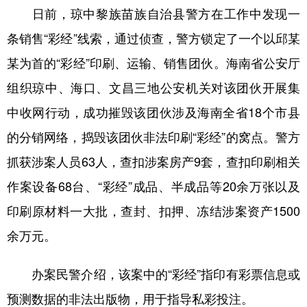
日前，琼中黎族苗族自治县警方在工作中发现一
学术中国
乡村振兴
银龄
溯源中国
条销售“彩经”线索，通过侦查，警方锁定了一个以邱某
城市
旅游
能源
会展
某为首的“彩经”印刷、运输、销售团伙。海南省公安厅
彩票
娱乐
时尚
悦读
组织琼中、海口、文昌三地公安机关对该团伙开展集
中收网行动，成功摧毁该团伙涉及海南全省18个市县
公益
一带一路
亚太网
上市公司
的分销网络，捣毁该团伙非法印刷“彩经”的窝点。警方
文化产业
抓获涉案人员63人，查扣涉案房产9套，查扣印刷相关
作案设备68台、“彩经”成品、半成品等20余万张以及
地方频道
印刷原材料一大批，查封、扣押、冻结涉案资产1500
北京
天津
河北
山西
余万元。
辽宁
吉林
上海
江苏
办案民警介绍，该案中的“彩经”指印有彩票信息或
浙江
安徽
福建
江西
预测数据的非法出版物，用于指导私彩投注。