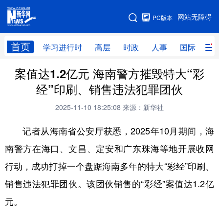
手机版
网站无障碍
PC版本
网站地图
首页
学习进行时
高层
时政
人事
国际
财
案值达1.2亿元 海南警方摧毁特大“彩
学习进行时
高层
时政
人事
经”印刷、销售违法犯罪团伙
国际
财经
网评
港澳
2025-11-10 18:25:08
来源：新华社
台湾
思客智库
全球连线
教育
记者从海南省公安厅获悉，2025年10月期间，海
科技
科创
量子
体育
南警方在海口、文昌、定安和广东珠海等地开展收网
文化
书画
健康
军事
行动，成功打掉一个盘踞海南多年的特大“彩经”印刷、
访谈
视频
图片
政务
销售违法犯罪团伙。该团伙销售的“彩经”案值达1.2亿
法律
中央文件
金融
汽车
元。
食品
人居
信息化
数字经济