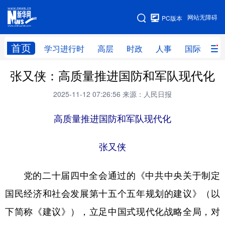
手机版
网站无障碍
PC版本
网站地图
首页
学习进行时
高层
时政
人事
国际
财
张又侠：高质量推进国防和军队现代化
学习进行时
高层
时政
人事
2025-11-12 07:26:56
来源：人民日报
国际
财经
网评
港澳
高质量推进国防和军队现代化
台湾
思客智库
全球连线
教育
科技
科创
量子
体育
张又侠
文化
书画
健康
军事
党的二十届四中全会通过的《中共中央关于制定
访谈
视频
图片
政务
国民经济和社会发展第十五个五年规划的建议》（以
法律
中央文件
金融
汽车
下简称《建议》），立足中国式现代化战略全局，对
食品
人居
信息化
数字经济