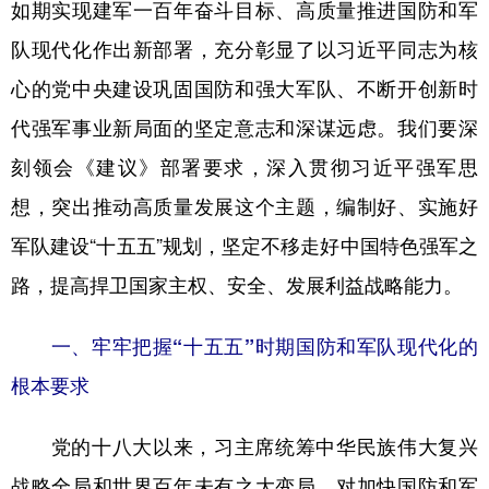
如期实现建军一百年奋斗目标、高质量推进国防和军
学术中国
乡村振兴
银龄
溯源中国
队现代化作出新部署，充分彰显了以习近平同志为核
心的党中央建设巩固国防和强大军队、不断开创新时
城市
旅游
能源
会展
代强军事业新局面的坚定意志和深谋远虑。我们要深
彩票
娱乐
时尚
悦读
刻领会《建议》部署要求，深入贯彻习近平强军思
公益
一带一路
亚太网
上市公司
想，突出推动高质量发展这个主题，编制好、实施好
文化产业
军队建设“十五五”规划，坚定不移走好中国特色强军之
路，提高捍卫国家主权、安全、发展利益战略能力。
地方频道
一、牢牢把握“十五五”时期国防和军队现代化的
北京
天津
河北
山西
根本要求
辽宁
吉林
上海
江苏
党的十八大以来，习主席统筹中华民族伟大复兴
浙江
安徽
福建
江西
战略全局和世界百年未有之大变局，对加快国防和军