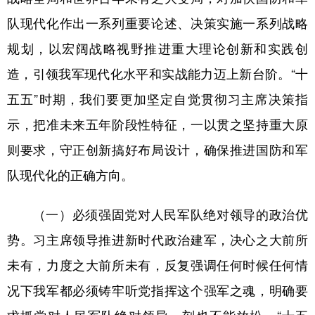
山东
河南
湖北
湖南
队现代化作出一系列重要论述、决策实施一系列战略
广东
广西
海南
重庆
规划，以宏阔战略视野推进重大理论创新和实践创
四川
贵州
云南
西藏
造，引领我军现代化水平和实战能力迈上新台阶。“十
陕西
甘肃
青海
宁夏
五五”时期，我们要更加坚定自觉贯彻习主席决策指
新疆
内蒙古
黑龙江
示，把准未来五年阶段性特征，一以贯之坚持重大原
则要求，守正创新搞好布局设计，确保推进国防和军
多语种频道
队现代化的正确方向。
English
Español
Français
عربى
（一）必须强固党对人民军队绝对领导的政治优
Русский язык
日本語
한국어
势。习主席领导推进新时代政治建军，决心之大前所
未有，力度之大前所未有，反复强调任何时候任何情
Deutsch
Português
况下我军都必须铸牢听党指挥这个强军之魂，明确要