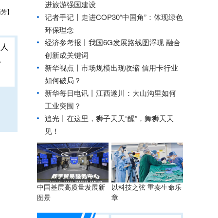
进旅游强国建设
丽芳】
记者手记丨走进COP30“中国角”：体现绿色
环保理念
经济参考报丨
我国6G发展路线图浮现 融合
创新成关键词
人
新华视点丨
市场规模出现收缩 信用卡行业
如何破局？
新华每日电讯丨
江西遂川：大山沟里如何
工业突围？
追光丨
在这里，狮子天天“醒”，舞狮天天
见！
中国基层高质量发展新
以科技之弦 重奏生命乐
图景
章