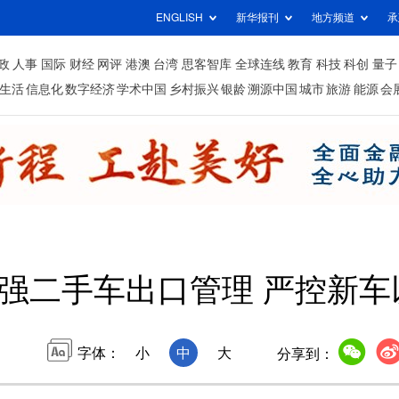
ENGLISH
新华报刊
地方频道
承
政
人事
国际
财经
网评
港澳
台湾
思客智库
全球连线
教育
科技
科创
量子
生活
信息化
数字经济
学术中国
乡村振兴
银龄
溯源中国
城市
旅游
能源
会
强二手车出口管理 严控新车
字体：
小
中
大
分享到：