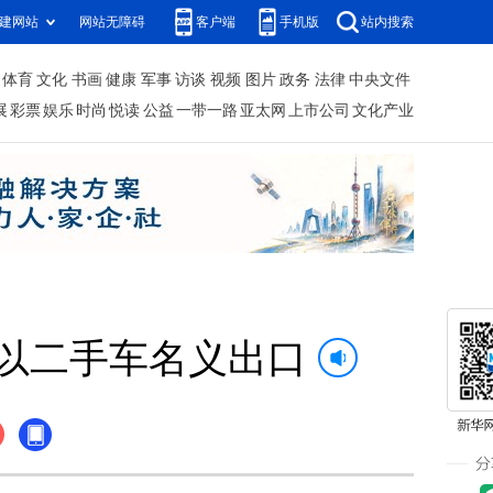
建网站
网站无障碍
客户端
手机版
站内搜索
体育
文化
书画
健康
军事
访谈
视频
图片
政务
法律
中央文件
展
彩票
娱乐
时尚
悦读
公益
一带一路
亚太网
上市公司
文化产业
以二手车名义出口