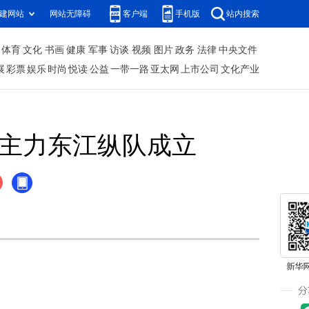
建网站
网站无障碍
客户端
手机版
站内搜索
体育
文化
书画
健康
军事
访谈
视频
图片
政务
法律
中央文件
展
彩票
娱乐
时尚
悦读
公益
一带一路
亚太网
上市公司
文化产业
战主力东江纵队成立