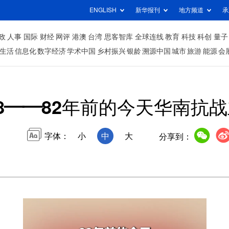
ENGLISH
新华报刊
地方频道
承
政
人事
国际
财经
网评
港澳
台湾
思客智库
全球连线
教育
科技
科创
量子
生活
信息化
数字经济
学术中国
乡村振兴
银龄
溯源中国
城市
旅游
能源
会
98——82年前的今天华南抗
字体：
小
中
大
分享到：