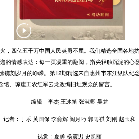
火，四亿五千万中国人民英勇不屈。我们精选全国各地抗
续传递的情感表达：每一页凝重的翻阅，指尖轻触沉淀的心
愫镌刻岁月的峥嵘。第12期精选来自惠州市东江纵队纪
念馆、琼崖工农红军云龙改编旧址观众的留言。
编辑：李杰 王冰笛 张淑卿 吴龙
记者：丁乐 黄国保 李俞辉 阎月巧 郭雨祺 刘刚 赵玉和
视觉：夏勇 杨震男 史凯丽