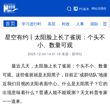
手机版
网站无障碍
PC版本
网站地图
首页
学习进行时
高层
时政
人事
国际
财
星空有约丨太阳脸上长了雀斑：个头不
学习进行时
高层
时政
人事
小、数量可观
国际
财经
网评
港澳
2025-12-04 14:41:18
来源：新华社
台湾
思客智库
全球连线
教育
最近几天，太阳脸上长了雀斑：个头不小、数量
科技
科创
量子
体育
可观。这些雀斑就是太阳黑子，目前正“成群结队”地接
文化
书画
健康
军事
近我们目视的太阳表面中心。什么是太阳黑子？它的
访谈
视频
图片
政务
出现意味着什么？普通人能不能观测？天文科普专家
法律
中央文件
金融
汽车
一一道来。
食品
人居
信息化
数字经济