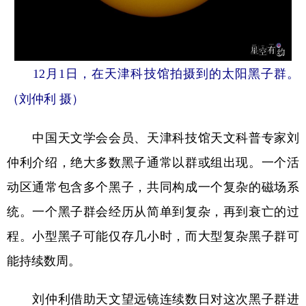
山东
河南
湖北
湖南
广东
广西
海南
重庆
四川
贵州
云南
西藏
12月1日，在天津科技馆拍摄到的太阳黑子群。
陕西
甘肃
青海
宁夏
（刘仲利 摄）
新疆
内蒙古
黑龙江
中国天文学会会员、天津科技馆天文科普专家刘
仲利介绍，绝大多数黑子通常以群或组出现。一个活
多语种频道
动区通常包含多个黑子，共同构成一个复杂的磁场系
English
Español
Français
عربى
统。一个黑子群会经历从简单到复杂，再到衰亡的过
Русский язык
日本語
한국어
程。小型黑子可能仅存几小时，而大型复杂黑子群可
Deutsch
Português
能持续数周。
刘仲利借助天文望远镜连续数日对这次黑子群进