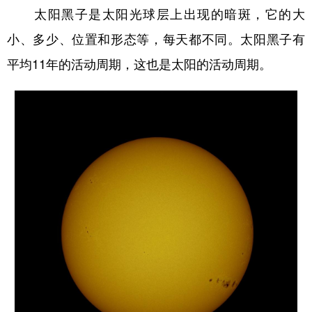
太阳黑子是太阳光球层上出现的暗斑，它的大
学术中国
乡村振兴
银龄
溯源中国
小、多少、位置和形态等，每天都不同。太阳黑子有
城市
旅游
能源
会展
平均11年的活动周期，这也是太阳的活动周期。
彩票
娱乐
时尚
悦读
公益
一带一路
亚太网
上市公司
文化产业
地方频道
北京
天津
河北
山西
辽宁
吉林
上海
江苏
浙江
安徽
福建
江西