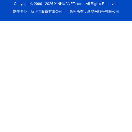
Copyright © 2000 - 2026 XINHUANET.com All Rights Reserved.
学术中国
制作单位：新华网股份有限公司 版权所有：新华网股份有限公司
乡村振兴
银龄
溯源中国
城市
旅游
能源
会展
彩票
娱乐
时尚
悦读
公益
一带一路
亚太网
上市公司
文化产业
地方频道
北京
天津
河北
山西
辽宁
吉林
上海
江苏
浙江
安徽
福建
江西