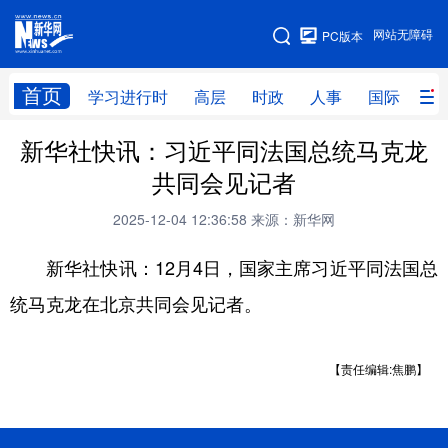
手机版
网站无障碍
PC版本
网站地图
首页
学习进行时
高层
时政
人事
国际
财
新华社快讯：习近平同法国总统马克龙
学习进行时
高层
时政
人事
共同会见记者
国际
财经
网评
港澳
2025-12-04 12:36:58
来源：新华网
台湾
思客智库
全球连线
教育
新华社快讯：12月4日，国家主席习近平同法国总
科技
科创
量子
体育
统马克龙在北京共同会见记者。
文化
书画
健康
军事
访谈
视频
图片
政务
【责任编辑:焦鹏】
法律
中央文件
金融
汽车
食品
人居
信息化
数字经济