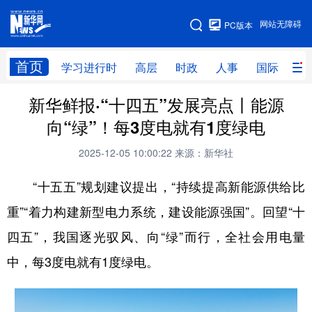
手机版
网站无障碍
PC版本
网站地图
首页
学习进行时
高层
时政
人事
国际
财
新华鲜报·“十四五”发展亮点丨能源
学习进行时
高层
时政
人事
向“绿”！每3度电就有1度绿电
国际
财经
网评
港澳
2025-12-05 10:00:22
来源：新华社
台湾
思客智库
全球连线
教育
“十五五”规划建议提出，“持续提高新能源供给比
科技
科创
量子
体育
重”“着力构建新型电力系统，建设能源强国”。回望“十
文化
书画
健康
军事
四五”，我国逐光驭风、向“绿”而行，全社会用电量
访谈
视频
图片
政务
中，每3度电就有1度绿电。
法律
中央文件
金融
汽车
食品
人居
信息化
数字经济