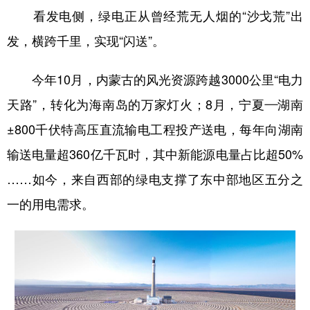
山东
河南
湖北
湖南
看发电侧，绿电正从曾经荒无人烟的“沙戈荒”出
广东
广西
海南
重庆
发，横跨千里，实现“闪送”。
四川
贵州
云南
西藏
今年10月，内蒙古的风光资源跨越3000公里“电力
陕西
甘肃
青海
宁夏
天路”，转化为海南岛的万家灯火；8月，宁夏—湖南
新疆
内蒙古
黑龙江
±800千伏特高压直流输电工程投产送电，每年向湖南
输送电量超360亿千瓦时，其中新能源电量占比超50%
多语种频道
……如今，来自西部的绿电支撑了东中部地区五分之
English
Español
Français
عربى
一的用电需求。
Русский язык
日本語
한국어
Deutsch
Português