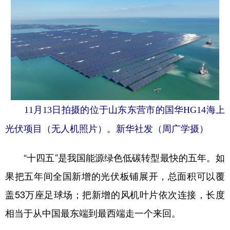
学术中国
乡村振兴
银龄
溯源中国
城市
旅游
能源
会展
彩票
娱乐
时尚
悦读
公益
一带一路
亚太网
上市公司
文化产业
11月13日拍摄的位于山东东营市的国华HG14海上
光伏项目（无人机照片）。新华社发（周广学摄）
地方频道
“十四五”是我国能源绿色低碳转型最快的五年。如
北京
天津
河北
山西
果把五年间全国新增的光伏板铺展开，总面积可以覆
辽宁
吉林
上海
江苏
盖53万座足球场；把新增的风机叶片依次连接，长度
浙江
安徽
福建
江西
相当于从中国最东端到最西端走一个来回。