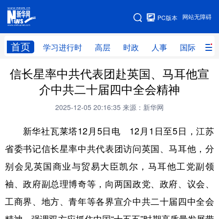
手机版
网站无障碍
PC版本
网站地图
首页
学习进行时
高层
时政
人事
国际
财
信长星率中共代表团赴英国、马耳他宣
学习进行时
高层
时政
人事
介中共二十届四中全会精神
国际
财经
网评
港澳
2025-12-05 20:16:35
来源：新华网
台湾
思客智库
全球连线
教育
新华社瓦莱塔12月5日电 12月1日至5日，江苏
科技
科创
量子
体育
省委书记信长星率中共代表团访问英国、马耳他，分
文化
书画
健康
军事
别会见英国商业与贸易大臣凯尔，马耳他工党副领
访谈
视频
图片
政务
袖、政府副总理博奇等，向两国政党、政府、议会、
法律
中央文件
金融
汽车
工商界、地方、青年等各界宣介中共二十届四中全会
食品
人居
信息化
数字经济