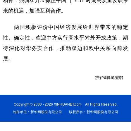
精神，强调双方应抓住中国“十五五”时期高质量发展带
来的机遇，加强互利合作。
学术中国
乡村振兴
银龄
溯源中国
城市
旅游
能源
会展
两国积极评价中国经济发展给世界带来的稳定
彩票
娱乐
时尚
悦读
性、确定性，欢迎中方实行高水平对外开放政策，期
待深化对华务实合作，推动双边和欧中关系向前发
公益
一带一路
亚太网
上市公司
展。
文化产业
【责任编辑:邱丽芳】
地方频道
北京
天津
河北
山西
Copyright © 2000 - 2026 XINHUANET.com All Rights Reserved.
辽宁
吉林
上海
江苏
制作单位：新华网股份有限公司 版权所有：新华网股份有限公司
浙江
安徽
福建
江西