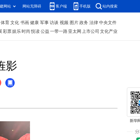
建网站
网站无障碍
客户端
手机版
站内搜索
体育
文化
书画
健康
军事
访谈
视频
图片
政务
法律
中央文件
展
彩票
娱乐
时尚
悦读
公益
一带一路
亚太网
上市公司
文化产业
旌影