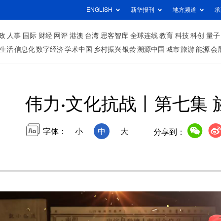
ENGLISH
新华报刊
地方频道
承
政
人事
国际
财经
网评
港澳
台湾
思客智库
全球连线
教育
科技
科创
量子
生活
信息化
数字经济
学术中国
乡村振兴
银龄
溯源中国
城市
旅游
能源
会
伟力·文化抗战丨第七集 
字体：
小
中
大
分享到：