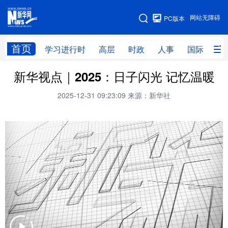
手机版
网站无障碍
PC版本
网站地图
首页
学习进行时
高层
时政
人事
国际
财
新华视点｜2025：日子闪光 记忆温暖
学习进行时
高层
时政
人事
2025-12-31 09:23:09
来源：新华社
国际
财经
网评
港澳
台湾
思客智库
全球连线
教育
科技
科创
量子
体育
文化
书画
健康
军事
访谈
视频
图片
政务
法律
中央文件
金融
汽车
食品
人居
信息化
数字经济