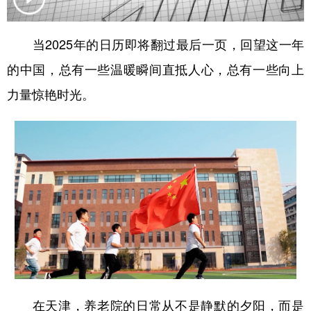
学术中国
乡村振兴
银龄
溯源中国
当2025年的日历即将翻过最后一页，回望这一年
城市
旅游
能源
会展
的中国，总有一些温暖瞬间直抵人心，总有一些向上
彩票
娱乐
时尚
悦读
力量惊艳时光。
公益
一带一路
亚太网
上市公司
文化产业
地方频道
北京
天津
河北
山西
辽宁
吉林
上海
江苏
浙江
安徽
福建
江西
在天津，养老院的日常从不是静默的夕阳，而是