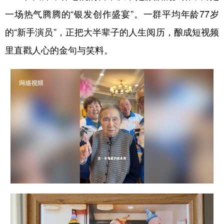
山东
河南
湖北
湖南
一场热气腾腾的“银发创作盛宴”。一群平均年龄77岁
广东
广西
海南
重庆
的“新手演员”，正把大半辈子的人生阅历，酿成短视频
四川
贵州
云南
西藏
里直戳人心的金句与笑料。
陕西
甘肃
青海
宁夏
新疆
内蒙古
黑龙江
多语种频道
English
Español
Français
عربى
Русский язык
日本語
한국어
Deutsch
Português