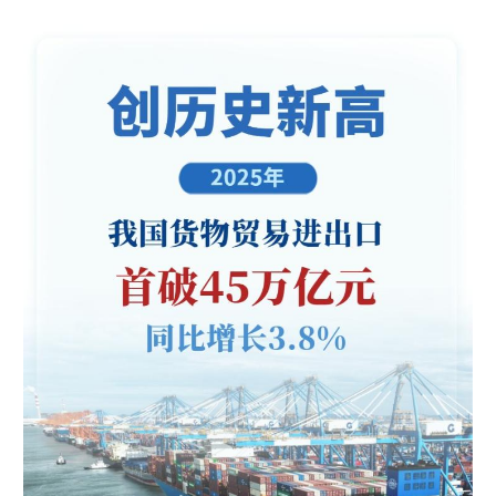
学术中国
乡村振兴
银龄
溯源中国
城市
旅游
能源
会展
彩票
娱乐
时尚
悦读
公益
一带一路
亚太网
上市公司
文化产业
地方频道
北京
天津
河北
山西
辽宁
吉林
上海
江苏
浙江
安徽
福建
江西