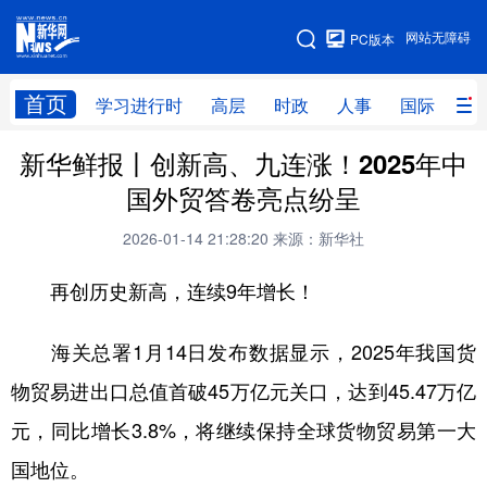
手机版
网站无障碍
PC版本
网站地图
首页
学习进行时
高层
时政
人事
国际
财
新华鲜报丨创新高、九连涨！2025年中
学习进行时
高层
时政
人事
国外贸答卷亮点纷呈
国际
财经
网评
港澳
2026-01-14 21:28:20
来源：新华社
台湾
思客智库
全球连线
教育
再创历史新高，连续9年增长！
科技
科创
量子
体育
文化
书画
健康
军事
海关总署1月14日发布数据显示，2025年我国货
物贸易进出口总值首破45万亿元关口，达到45.47万亿
访谈
视频
图片
政务
元，同比增长3.8%，将继续保持全球货物贸易第一大
法律
中央文件
金融
汽车
国地位。
食品
人居
信息化
数字经济