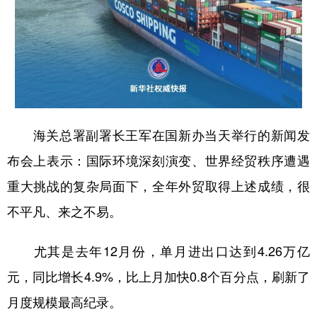
山东
河南
湖北
湖南
广东
广西
海南
重庆
四川
贵州
云南
西藏
陕西
甘肃
青海
宁夏
新疆
内蒙古
黑龙江
海关总署副署长王军在国新办当天举行的新闻发
布会上表示：国际环境深刻演变、世界经贸秩序遭遇
多语种频道
重大挑战的复杂局面下，全年外贸取得上述成绩，很
English
Español
Français
عربى
不平凡、来之不易。
Русский язык
日本語
한국어
尤其是去年12月份，单月进出口达到4.26万亿
Deutsch
Português
元，同比增长4.9%，比上月加快0.8个百分点，刷新了
月度规模最高纪录。