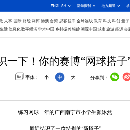
ENGLISH
新华报刊
地方频道
承
政
人事
国际
财经
网评
港澳
台湾
思客智库
全球连线
教育
科技
科创
量子
生活
信息化
数字经济
学术中国
乡村振兴
银龄
溯源中国
城市
旅游
能源
会
识一下！你的赛博“网球搭子”
字体：
小
中
大
分享到：
练习网球一年的广西南宁市小学生颜沐然
最近结识了一位特别的“新搭子”