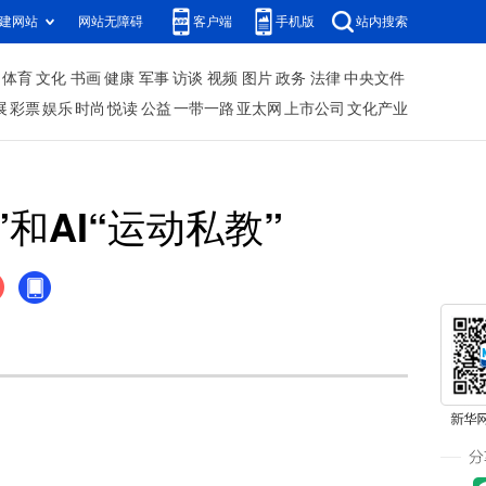
建网站
网站无障碍
客户端
手机版
站内搜索
体育
文化
书画
健康
军事
访谈
视频
图片
政务
法律
中央文件
展
彩票
娱乐
时尚
悦读
公益
一带一路
亚太网
上市公司
文化产业
和AI“运动私教”