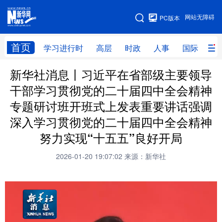
手机版
网站无障碍
PC版本
网站地图
首页
学习进行时
高层
时政
人事
国际
财
新华社消息丨习近平在省部级主要领导
学习进行时
高层
时政
人事
干部学习贯彻党的二十届四中全会精神
国际
财经
网评
港澳
专题研讨班开班式上发表重要讲话强调
台湾
思客智库
全球连线
教育
深入学习贯彻党的二十届四中全会精神
努力实现“十五五”良好开局
科技
科创
量子
体育
2026-01-20 19:07:02
来源：新华社
文化
书画
健康
军事
访谈
视频
图片
政务
法律
中央文件
金融
汽车
食品
人居
信息化
数字经济