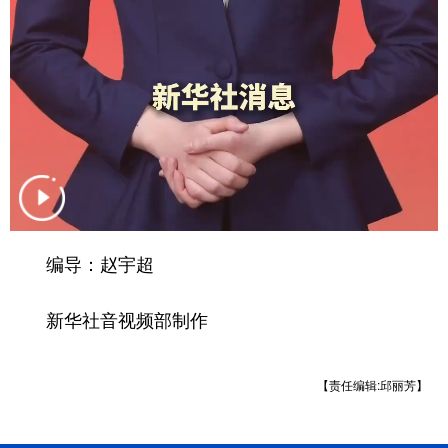
山东
河南
湖北
湖南
广东
广西
海南
重庆
四川
贵州
云南
西藏
陕西
甘肃
青海
宁夏
新疆
内蒙古
黑龙江
多语种频道
编导：赵宇超
English
Español
Français
عربى
新华社音视频部制作
Русский язык
日本語
한국어
Deutsch
Português
【责任编辑:邱丽芳】