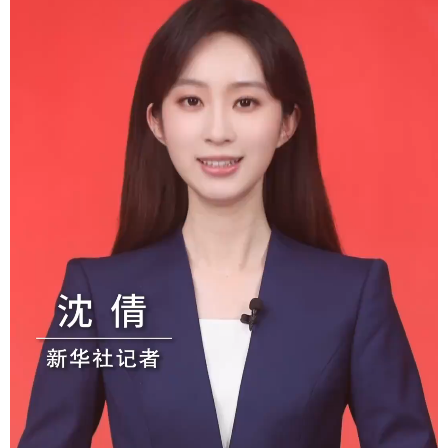
学术中国
乡村振兴
银龄
溯源中国
城市
旅游
能源
会展
彩票
娱乐
时尚
悦读
公益
一带一路
亚太网
上市公司
文化产业
地方频道
北京
天津
河北
山西
辽宁
吉林
上海
江苏
浙江
安徽
福建
江西