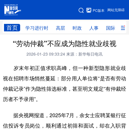
手机版
网站无障碍
PC版本
网站地图
首页
学习进行时
高层
时政
人事
国际
财
“劳动仲裁”不应成为隐性就业歧视
学习进行时
高层
时政
人事
2026-01-23 09:33:24
来源：新华每日电讯
国际
财经
网评
港澳
岁末年初正值求职高峰，但一种新型隐形就业歧
台湾
思客智库
全球连线
教育
视在招聘市场悄然蔓延：部分用人单位将“是否有劳动
科技
科创
量子
体育
仲裁记录”作为隐性筛选标准，甚至明文规定“有仲裁经
文化
书画
健康
军事
历者不予录用”。
访谈
视频
图片
政务
据央视网报道，2025年7月，余女士应聘某银行征
法律
中央文件
金融
汽车
信投诉专员岗位，顺利通过初筛和面试，却在入职背
食品
人居
信息化
数字经济