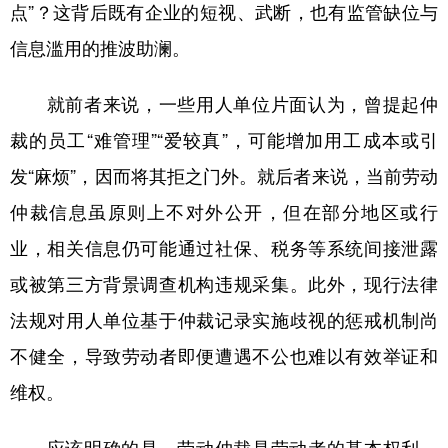
山东
河南
湖北
湖南
点”？这背后既有企业的短视、武断，也有监管缺位与
信息滥用的推波助澜。
广东
广西
海南
重庆
四川
贵州
云南
西藏
就前者来说，一些用人单位片面认为，曾提起仲
陕西
甘肃
青海
宁夏
裁的员工“难管理”“爱较真”，可能增加用工成本或引
新疆
内蒙古
黑龙江
发“麻烦”，因而将其拒之门外。就后者来说，当前劳动
仲裁信息虽原则上不对外公开，但在部分地区或行
多语种频道
业，相关信息仍可能通过社保、税务等系统间接泄露
或被第三方背景调查机构违规采集。此外，现行法律
English
Español
Français
عربى
法规对用人单位基于仲裁记录实施歧视的惩戒机制尚
Русский язык
日本語
한국어
不健全，导致劳动者即便遭遇不公也难以有效举证和
Deutsch
Português
维权。