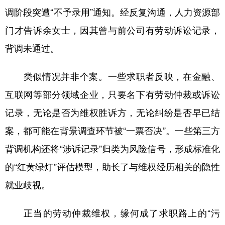
调阶段突遭“不予录用”通知。经反复沟通，人力资源部
学术中国
乡村振兴
银龄
溯源中国
门才告诉余女士，因其曾与前公司有劳动诉讼记录，
城市
旅游
能源
会展
背调未通过。
彩票
娱乐
时尚
悦读
类似情况并非个案。一些求职者反映，在金融、
公益
一带一路
亚太网
上市公司
互联网等部分领域企业，只要名下有劳动仲裁或诉讼
文化产业
记录，无论是否为维权胜诉方，无论纠纷是否早已结
案，都可能在背景调查环节被“一票否决”。一些第三方
地方频道
背调机构还将“涉诉记录”归类为风险信号，形成标准化
北京
天津
河北
山西
的“红黄绿灯”评估模型，助长了与维权经历相关的隐性
就业歧视。
辽宁
吉林
上海
江苏
浙江
安徽
福建
江西
正当的劳动仲裁维权，缘何成了求职路上的“污