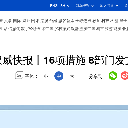
ENGLISH
新华报刊
地方频道
承
政
人事
国际
财经
网评
港澳
台湾
思客智库
全球连线
教育
科技
科创
量子
生活
信息化
数字经济
学术中国
乡村振兴
银龄
溯源中国
城市
旅游
能源
会
威快报丨16项措施 8部门
字体：
小
中
大
分享到：