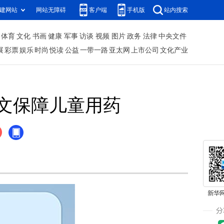
建网站
网站无障碍
客户端
手机版
站内搜索
体育
文化
书画
健康
军事
访谈
视频
图片
政务
法律
中央文件
展
彩票
娱乐
时尚
悦读
公益
一带一路
亚太网
上市公司
文化产业
发文保障儿童用药