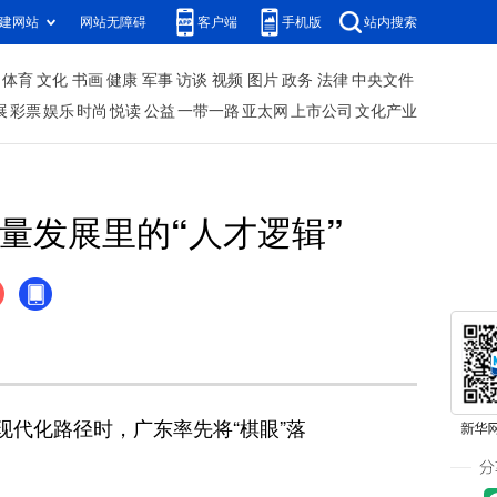
建网站
网站无障碍
客户端
手机版
站内搜索
体育
文化
书画
健康
军事
访谈
视频
图片
政务
法律
中央文件
展
彩票
娱乐
时尚
悦读
公益
一带一路
亚太网
上市公司
文化产业
量发展里的“人才逻辑”
现代化路径时，广东率先将“棋眼”落