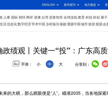
ENGLISH
新华报刊
地方频道
承
政
人事
国际
财经
网评
港澳
台湾
思客智库
全球连线
教育
科技
科创
量子
生活
信息化
数字经济
学术中国
乡村振兴
银龄
溯源中国
城市
旅游
能源
会
政绩观丨关键一“投”：广东高质
字体：
小
中
大
分享到：
大棋，那么棋眼便是“人”。瞄准2035，当各地探索