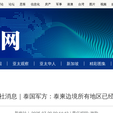
理论
论坛
思客
信息化
房产
军事
港澳
台湾
图片
视频
国
亚太观察
亚太华人
新加坡
精彩图集
社消息｜泰国军方：泰柬边境所有地区已
新华社
|
2025-07-29 09:44:43
|
责任编辑: 施歌