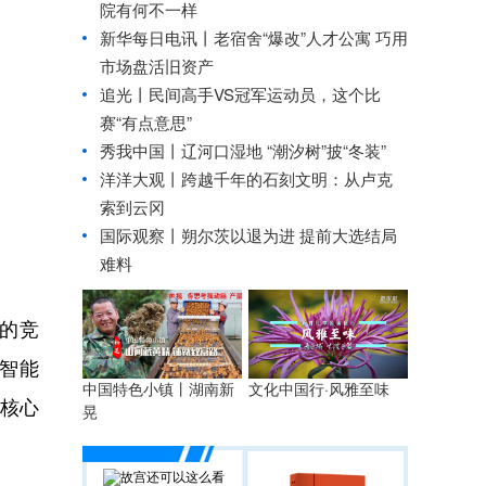
院有何不一样
新华每日电讯丨
老宿舍“爆改”人才公寓 巧用
市场盘活旧资产
追光丨
民间高手VS冠军运动员，这个比
赛“有点意思”
秀我中国丨
辽河口湿地 “潮汐树”披“冬装”
洋洋大观丨跨越千年的石刻文明：从卢克
索到云冈
国际观察丨
朔尔茨以退为进 提前大选结局
难料
的竞
速智能
中国特色小镇丨湖南新
文化中国行·风雅至味
牌核心
晃