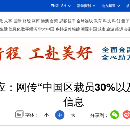
ENGLISH
新华报刊
地方频道
承
政
人事
国际
财经
网评
港澳
台湾
思客智库
全球连线
教育
科技
科创
量子
生活
信息化
数字经济
学术中国
乡村振兴
银龄
溯源中国
城市
旅游
能源
会
应：网传“中国区裁员30%以
信息
字体：
小
中
大
分享到：