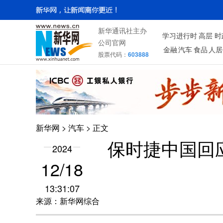
新华通讯社主办
学习进行时
高层
时
公司官网
金融
汽车
食品
人居
股票代码：
603888
新华网
>
汽车
> 正文
保时捷中国回
2024
12/18
13:31:07
来源：新华网综合