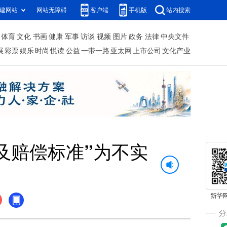
建网站
网站无障碍
客户端
手机版
站内搜索
体育
文化
书画
健康
军事
访谈
视频
图片
政务
法律
中央文件
展
彩票
娱乐
时尚
悦读
公益
一带一路
亚太网
上市公司
文化产业
及赔偿标准”为不实