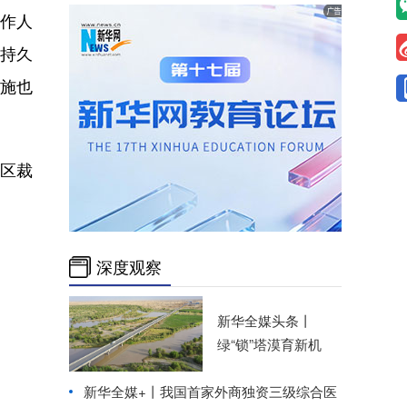
工作人
证持久
施也
国区裁
深度观察
新华全媒头条丨
绿“锁”塔漠育新机
新华全媒+丨
我国首家外商独资三级综合医