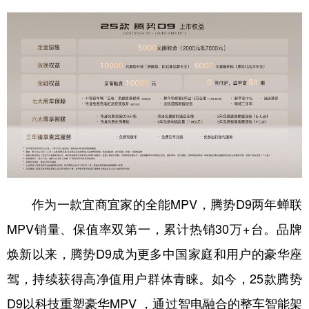
山东
河南
湖北
湖南
广东
广西
海南
重庆
四川
贵州
云南
西藏
陕西
甘肃
青海
宁夏
新疆
内蒙古
黑龙江
多语种频道
English
Español
Français
عربى
作为一款宜商宜家的全能MPV，腾势D9两年蝉联
MPV销量、保值率双第一，累计热销30万+台。品牌
Русский язык
日本語
한국어
焕新以来，腾势D9成为更多中国家庭和用户的豪华座
Deutsch
Português
驾，持续获得高净值用户群体青睐。如今，25款腾势
D9以科技重塑豪华MPV ，通过智电融合的整车智能架