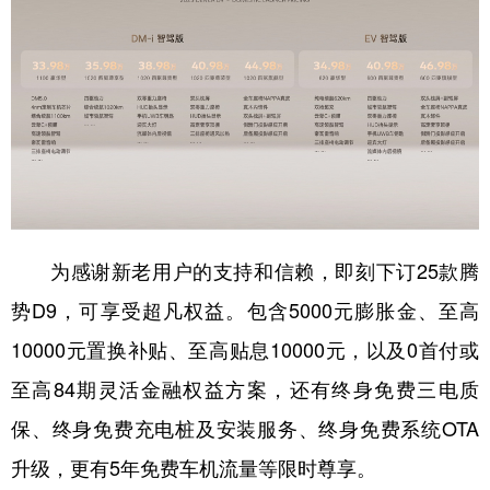
学术中国
乡村振兴
银龄
溯源中国
城市
旅游
能源
会展
彩票
娱乐
时尚
悦读
公益
一带一路
亚太网
上市公司
文化产业
为感谢新老用户的支持和信赖，即刻下订25款腾
地方频道
势D9，可享受超凡权益。包含5000元膨胀金、至高
10000元置换补贴、至高贴息10000元，以及0首付或
北京
天津
河北
山西
至高84期灵活金融权益方案，还有终身免费三电质
辽宁
吉林
上海
江苏
保、终身免费充电桩及安装服务、终身免费系统OTA
浙江
安徽
福建
江西
升级，更有5年免费车机流量等限时尊享。