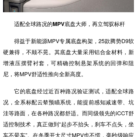
适配全球路况的MPV底盘大师，再立驾驭标杆
得益于新能源MPV专属底盘构架，25款腾势D9软
硬兼得，不颠不晃。其底盘大量采用铝合金材料，新
增液压摆臂衬套，可精确控制悬架系统的回弹和阻
尼，将MPV舒适性推向全新高度。
它的底盘经过近百种路况验证测试，适配全球路
况，全系标配云辇预瞄系统，能提前感知减速带、坑
洼等路面，在各种路况都舒适。而同级领先的iCCT舒
适控制技术，真正做到“起步不抬头，刹车不点头，坐
车不晕车”。在冬季开大尺寸MPV也不慌，毫秒级响应