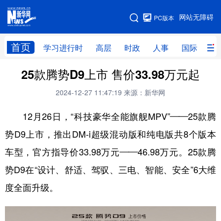
手机版
网站无障碍
PC版本
网站地图
首页
学习进行时
高层
时政
人事
国际
财
25款腾势D9上市 售价33.98万元起
学习进行时
高层
时政
人事
2024-12-27 11:47:19
来源：新华网
国际
财经
网评
港澳
12月26日，“科技豪华全能旗舰MPV”——25款腾
台湾
思客智库
全球连线
教育
势D9上市，推出DM-i超级混动版和纯电版共8个版本
科技
科创
量子
体育
车型，官方指导价33.98万元——46.98万元。25款腾
文化
书画
健康
军事
势D9在“设计、舒适、驾驭、三电、智能、安全”6大维
访谈
视频
图片
政务
度全面升级。
法律
中央文件
金融
汽车
食品
人居
信息化
数字经济