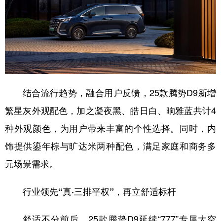
结合流行趋势，融合用户反馈，25款腾势D9新增
繁星灰外观配色，加之凝夜黑、皓日白、晌雅蓝共计4
种外观颜色，为用户带来丰富的个性选择。同时，内
饰提供鎏年棕与旷达米两种配色，满足家庭和商务多
元场景需求。
行业领先“真·三排平权”，再立舒适标杆
舒适不分前后，25款腾势D9延续“777”专属大空