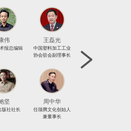
康伟
王磊光
郑伟良
术报总编辑
中国塑料加工工业
中国纺织出版社有
协会驻会副理事长
限公司董事长
鲍坚
周中华
宋志军
出版社社长
任颉腾文化创始人
三联书店党委书
兼董事长
记、执行董事、总
经理