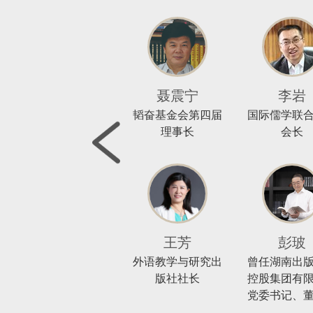
林云
聂震宁
李岩
中国和平出版社社
韬奋基金会第四届
国际儒学联
长
理事长
会长
王芳
彭玻
外语教学与研究出
曾任湖南出
版社社长
控股集团有
党委书记、