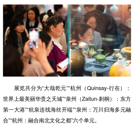
山东
河南
湖北
湖南
广东
广西
海南
重庆
四川
贵州
云南
西藏
陕西
甘肃
青海
宁夏
新疆
内蒙古
黑龙江
多语种频道
English
Español
Français
عربى
展览共分为“大哉乾元”“杭州（Quinsay-行在）：
世界上最美丽华贵之天城”“泉州（Zaitun-刺桐）：东方
Русский язык
日本語
한국어
第一大港”“杭泉连线海丝开端”“泉州：万川归海多元融
Deutsch
Português
合”“杭州：融合南北文化之都”六个单元。