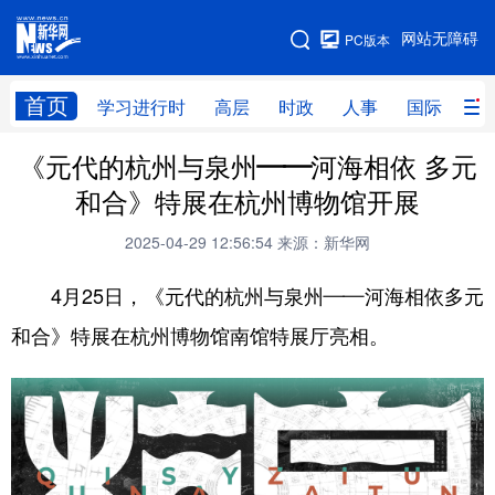
手机版
网站无障碍
PC版本
网站地图
首页
学习进行时
高层
时政
人事
国际
财
《元代的杭州与泉州——河海相依 多元
学习进行时
高层
时政
人事
和合》特展在杭州博物馆开展
国际
财经
网评
港澳
2025-04-29 12:56:54
来源：新华网
台湾
思客智库
全球连线
教育
4月25日，《元代的杭州与泉州——河海相依多元
科技
科创
量子
体育
和合》特展在杭州博物馆南馆特展厅亮相。
文化
书画
健康
军事
访谈
视频
图片
政务
法律
中央文件
金融
汽车
食品
人居
信息化
数字经济