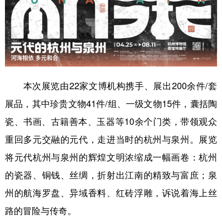
学术中国
乡村振兴
银龄
溯源中国
城市
旅游
能源
会展
彩票
娱乐
时尚
悦读
公益
一带一路
亚太网
上市公司
本次展览由22家文博机构携手、展出200余件/套
文化产业
展品，其中珍贵文物41件/组、一级文物15件，囊括陶
瓷、书画、古籍善本、玉器等10余个门类，带领观众
重回多元交融的元代，走进当时的杭州与泉州。展览
地方频道
将元代杭州与泉州的辉煌文明浓缩成一幅画卷：杭州
北京
天津
河北
山西
的瓷器、铜钱、丝绸，折射出江南的精致与富庶；泉
辽宁
吉林
上海
江苏
州的航海罗盘、异域香料、红砖浮雕，诉说着海上丝
浙江
安徽
福建
江西
路的冒险与传奇。