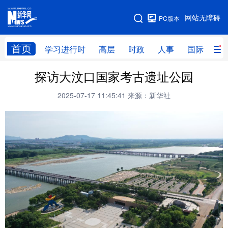
手机版
网站无障碍
PC版本
网站地图
首页
学习进行时
高层
时政
人事
国际
财
探访大汶口国家考古遗址公园
学习进行时
高层
时政
人事
2025-07-17 11:45:41
来源：新华社
国际
财经
网评
港澳
台湾
思客智库
全球连线
教育
科技
科创
量子
体育
文化
书画
健康
军事
访谈
视频
图片
政务
法律
中央文件
金融
汽车
食品
人居
信息化
数字经济