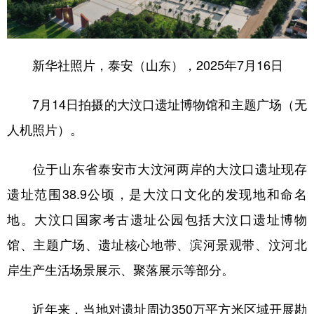
学术中国
乡村振兴
银龄
溯源中国
城市
旅游
能源
会展
新华社照片，泰安（山东），2025年7月16日
彩票
娱乐
时尚
悦读
7月14日拍摄的大汶口遗址博物馆和主题广场（无
公益
一带一路
亚太网
上市公司
人机照片）。
文化产业
位于山东省泰安市大汶河两岸的大汶口遗址现存
遗址范围38.9公顷，是大汶口文化的发现地和命名
地方频道
地。大汶口国家考古遗址公园包括大汶口遗址博物
北京
天津
河北
山西
馆、主题广场、遗址核心地带、滨河景观带、汶河北
辽宁
吉林
上海
江苏
岸生产生活场景展示、聚落展示等部分。
浙江
安徽
福建
江西
近年来，当地对遗址周边350万平方米区域开展勘