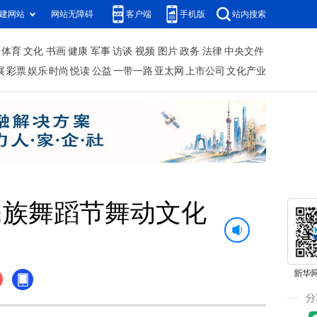
建网站
网站无障碍
客户端
手机版
站内搜索
体育
文化
书画
健康
军事
访谈
视频
图片
政务
法律
中央文件
展
彩票
娱乐
时尚
悦读
公益
一带一路
亚太网
上市公司
文化产业
民族舞蹈节舞动文化