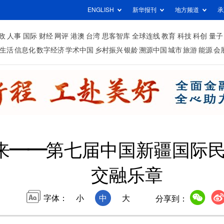
ENGLISH
新华报刊
地方频道
承
政
人事
国际
财经
网评
港澳
台湾
思客智库
全球连线
教育
科技
科创
量子
生活
信息化
数字经济
学术中国
乡村振兴
银龄
溯源中国
城市
旅游
能源
会
来——第七届中国新疆国际
交融乐章
字体：
小
中
大
分享到：