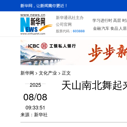
新华通讯社主办
学习进行时
高层
时
公司官网
金融
汽车
食品
人居
股票代码：
603888
新华网
>
文化产业
> 正文
天山南北舞起
2025
08/08
09:33:51
来源：新华社