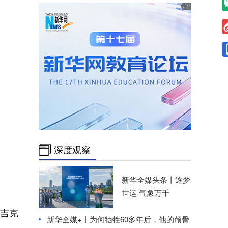
深度观察
新华全媒头条丨
逐梦
世运 气象万千
塔吉克
新华全媒+丨
为何牺牲60多年后，他的颅骨