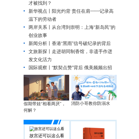
才被找到？
新华视点丨
阳光灼背 责任在肩——记录高
温下的劳动者
两岸关系丨
从台湾到崇明：上海“新岛民”的
创业故事
新闻分析丨香港“黑雨”信号破纪录的背后
文旅新探丨走进胡同制香馆，非遗手作迸
发文化活力
国际观察丨
“默契点赞”背后 俄美频频出招
消防小哥教你防溺水
假期带娃“相看两厌”，
何解？
故宫还可以这么看