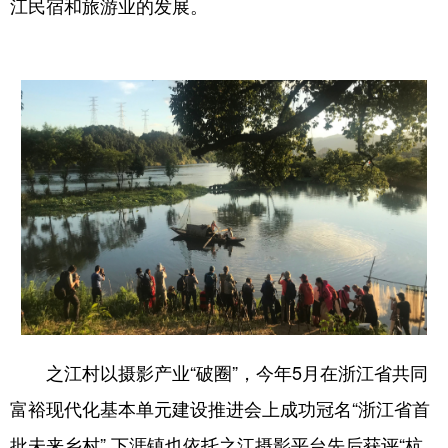
山东
河南
湖北
湖南
江民宿和旅游业的发展。
广东
广西
海南
重庆
四川
贵州
云南
西藏
陕西
甘肃
青海
宁夏
新疆
内蒙古
黑龙江
多语种频道
English
Español
Français
عربى
Русский язык
日本語
한국어
之江村以摄影产业“破圈”，今年5月在浙江省共同
Deutsch
Português
富裕现代化基本单元建设推进会上成功冠名“浙江省首
批未来乡村”,下涯镇也依托之江摄影平台先后获评“杭