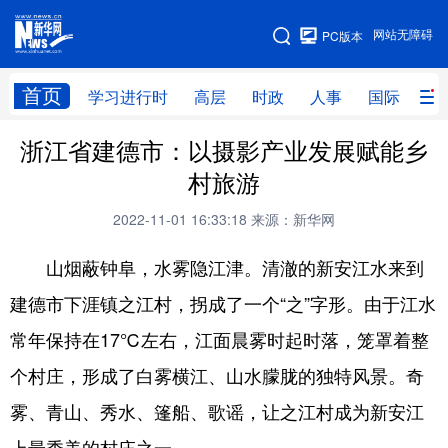
手机版
网站无障碍
PC版本
网站地图
首页
学习进行时
高层
时政
人事
国际
财
浙江省建德市：以摄影产业发展赋能乡
学习进行时
高层
时政
人事
村旅游
国际
财经
网评
港澳
2022-11-01 16:33:18
来源：新华网
台湾
思客智库
全球连线
教育
山烟蔽钟阜，水雾隐江津。清澈的新安江水来到
科技
科创
量子
体育
建德市下涯镇之江村，拐成了一个“之”字形。由于江水
文化
书画
健康
军事
常年保持在17℃左右，江面晨雾时起时落，笼罩着整
访谈
视频
图片
政务
个村庄，形成了白雾横江、山水朦胧的独特风景。奇
法律
中央文件
金融
汽车
雾、青山、秀水、篷船、歌谣，让之江村成为新安江
食品
人居
信息化
数字经济