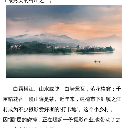
上最秀美的村庄之一。
学术中国
乡村振兴
银龄
溯源中国
城市
旅游
能源
会展
彩票
娱乐
时尚
悦读
公益
一带一路
亚太网
上市公司
文化产业
地方频道
白露横江、山水朦胧；白墙黛瓦，落花格窗；千
北京
天津
河北
山西
亩稻花香，漫山遍是茶。近年来，建德市下涯镇之江
辽宁
吉林
上海
江苏
村成为不少摄影爱好者的“打卡地”。这个小乡村，
浙江
安徽
福建
江西
因“圈”层的碰撞，正在崛起一份摄影产业,也带动了之