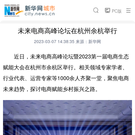
城市频道
PC版
要闻推荐
城市封面
论坛活动
微电影
未来电商高峰论坛在杭州余杭举行
搜索
新华访谈
招商引资
云瞰城市
热点专题
2023-03-07 14:38:35
来源：新华网
魅力江西
近日，未来电商高峰论坛暨2023第一届电商生态
赋能大会在杭州市余杭区举行。相关领域专家学者、
相关频道
行业代表、运营专家等1000余人齐聚一堂，聚焦电商
汽车
金融
科技
食品
未来趋势，探讨电商赋能乡村振兴之路。
房产
旅游
健康
能源
公司
彩票
娱乐
时尚
书画
文化