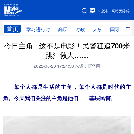
手机版
PC版本
网站无障碍
网站地图
首页
学习进行时
高层
时政
人事
国际
财
今日主角 | 这不是电影！民警狂追700米
学习进行时
高层
时政
人事
跳江救人……
国际
财经
网评
港澳
2022-06-20 17:24:53
来源：新华网
台湾
思客智库
全球连线
教育
科技
科创
量子
体育
每个人都是生活的主角，每个人都是时代的主
文化
书画
健康
军事
角。今天我们关注的主角是他们——基层民警。
访谈
视频
图片
政务
法律
中央文件
金融
汽车
食品
人居
信息化
数字经济