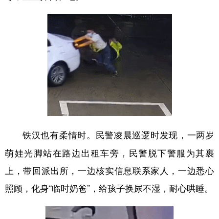
民警凌晨巡逻时发现，一两岁
铁汉也有柔情时。
萌娃光脚站在路边出租车旁，民警脱下警服为其裹
上，带回派出所，一边核实信息联系家人，一边悉心
照顾，化身“临时奶爸”，给孩子换尿不湿，耐心哄睡。