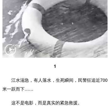
山东
河南
湖北
湖南
广东
广西
海南
重庆
四川
贵州
云南
西藏
陕西
甘肃
青海
宁夏
新疆
内蒙古
黑龙江
多语种频道
1
English
Español
Français
عربى
江水湍急，有人落水，生死瞬间，民警狂追近700
Русский язык
日本語
한국어
米一跃而下……
Deutsch
Português
这不是电影，而是真实的紧急救援。