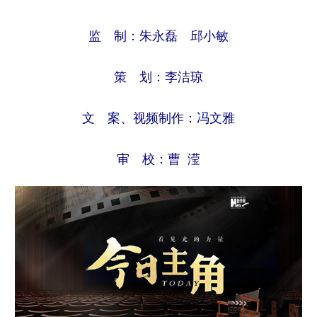
监 制：朱永磊 邱小敏
策 划：李洁琼
文 案、视频制作：冯文雅
审 校：曹 滢