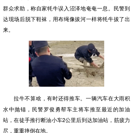
群众求助，称自家牦牛误入沼泽地奄奄一息。民警到
达现场后脱下鞋袜，用布绳像拔河一样将牦牛拔了出
来。
一辆汽车在大雨积
拉牛不算啥，有时还得推车。
水中抛锚，民警罗俊勇帮车主将车推至最近的加油
站，在徒手推行断油小车2公里后到达加油站，筋疲力
尽，重重摔倒在地。