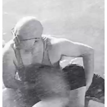
学术中国
乡村振兴
银龄
溯源中国
城市
旅游
能源
会展
彩票
娱乐
时尚
悦读
公益
一带一路
亚太网
上市公司
文化产业
地方频道
北京
天津
河北
山西
辽宁
吉林
上海
江苏
浙江
安徽
福建
江西