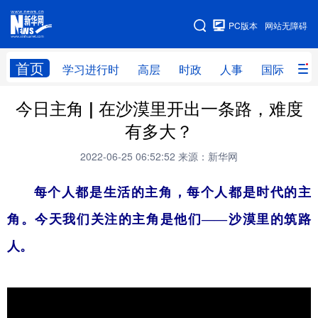
手机版
PC版本
网站无障碍
网站地图
首页
学习进行时
高层
时政
人事
国际
财
今日主角 | 在沙漠里开出一条路，难度
学习进行时
高层
时政
人事
有多大？
国际
财经
网评
港澳
2022-06-25 06:52:52
来源：新华网
台湾
思客智库
全球连线
教育
每个人都是生活的主角，每个人都是时代的主
科技
科创
量子
体育
角。今天我们关注的主角是他们——沙漠里的筑路
文化
书画
健康
军事
人。
访谈
视频
图片
政务
法律
中央文件
金融
汽车
食品
人居
信息化
数字经济