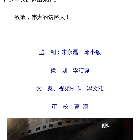
致敬，伟大的筑路人！
监 制：朱永磊 邱小敏
策 划：李洁琼
文 案、视频制作：冯文雅
审 校：曹 滢