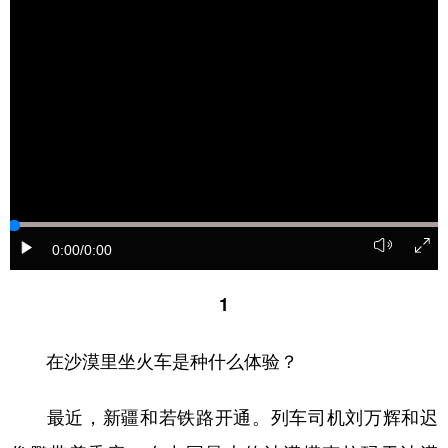
山东
河南
湖北
湖南
广东
广西
海南
重庆
四川
贵州
云南
西藏
陕西
甘肃
青海
宁夏
新疆
内蒙古
黑龙江
多语种频道
0:00
/0:00
English
Español
Français
عربى
1
Русский язык
日本語
한국어
在沙漠里坐火车是种什么体验？
Deutsch
Português
最近，新疆和若铁路开通。列车司机刘万辉和迟