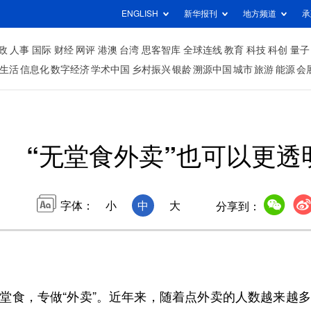
ENGLISH
新华报刊
地方频道
承
政
人事
国际
财经
网评
港澳
台湾
思客智库
全球连线
教育
科技
科创
量子
生活
信息化
数字经济
学术中国
乡村振兴
银龄
溯源中国
城市
旅游
能源
会
“无堂食外卖”也可以更透
字体：
小
中
大
分享到：
堂食，专做“外卖”。近年来，随着点外卖的人数越来越