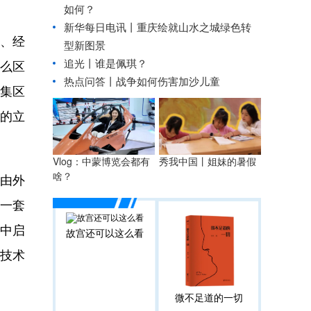
如何？
新华每日电讯丨
重庆绘就山水之城绿色转
、经
型新图景
追光丨
谁是佩琪？
么区
热点问答丨战争如何伤害加沙儿童
集区
样的立
秀我中国丨
姐妹的暑假
Vlog：中蒙博览会都有
啥？
，由外
一套
个中启
故宫还可以这么看
技术
微不足道的一切