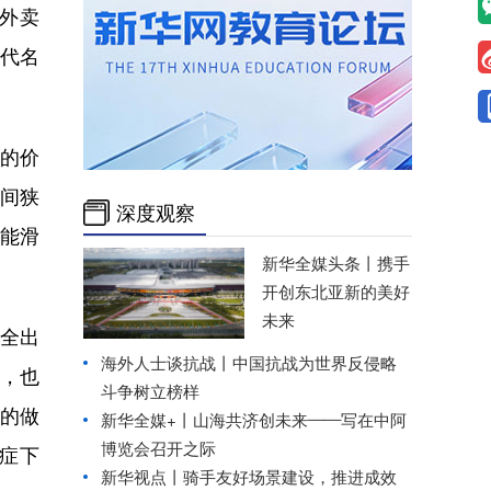
食外卖
的代名
的价
间狭
深度观察
能滑
新华全媒头条丨
携手
开创东北亚新的美好
未来
全出
海外人士谈抗战丨中国抗战为世界反侵略
暴，也
斗争树立榜样
取的做
新华全媒+丨
山海共济创未来——写在中阿
博览会召开之际
对症下
新华视点丨
骑手友好场景建设，推进成效