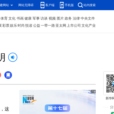
建网站
网站无障碍
客户端
手机版
站内搜索
体育
文化
书画
健康
军事
访谈
视频
图片
政务
法律
中央文件
展
彩票
娱乐
时尚
悦读
公益
一带一路
亚太网
上市公司
文化产业
明
多，这