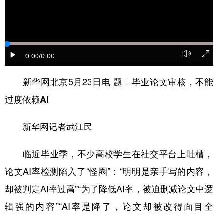
山东
河南
湖北
湖南
广东
广西
海南
重庆
四川
贵州
云南
西藏
0:00
/0:00
陕西
甘肃
青海
宁夏
新华网北京5月23日电
题：毕业论文审核，不能
新疆
内蒙古
黑龙江
过度依赖AI
多语种频道
新华网记者武江民
English
Español
Français
عربى
临近毕业季，不少高校学生在社交平台上吐槽，
Русский язык
日本語
한국어
论文AI率检测陷入了“怪圈”：“明明是亲手写的内容，
Deutsch
Português
却被判定AI率过高”“为了降低AI率，被迫删减论文中逻
辑强的内容”“AI率是降了，论文却被改得面目全