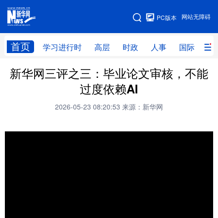
手机版
网站无障碍
PC版本
网站地图
首页
学习进行时
高层
时政
人事
国际
财
新华网三评之三：毕业论文审核，不能
学习进行时
高层
时政
人事
过度依赖AI
国际
财经
网评
港澳
2026-05-23 08:20:53
来源：新华网
台湾
思客智库
全球连线
教育
科技
科创
量子
体育
文化
书画
健康
军事
访谈
视频
图片
政务
法律
中央文件
金融
汽车
食品
人居
信息化
数字经济