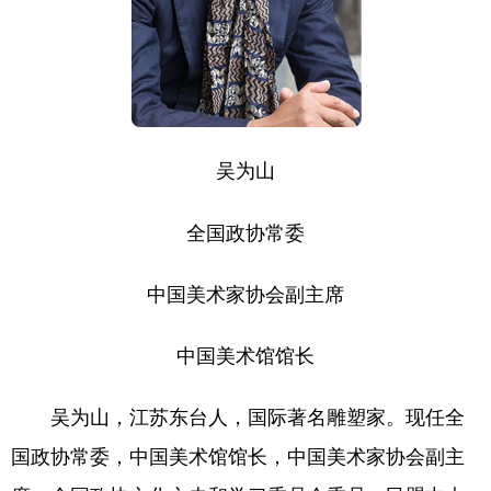
山东
河南
湖北
湖南
广东
广西
海南
重庆
四川
贵州
云南
西藏
陕西
甘肃
青海
宁夏
吴为山
新疆
内蒙古
黑龙江
全国政协常委
多语种频道
中国美术家协会副主席
English
Español
Français
عربى
中国美术馆馆长
Русский язык
日本語
한국어
吴为山，江苏东台人，国际著名雕塑家。现任全
Deutsch
Português
国政协常委，中国美术馆馆长，中国美术家协会副主