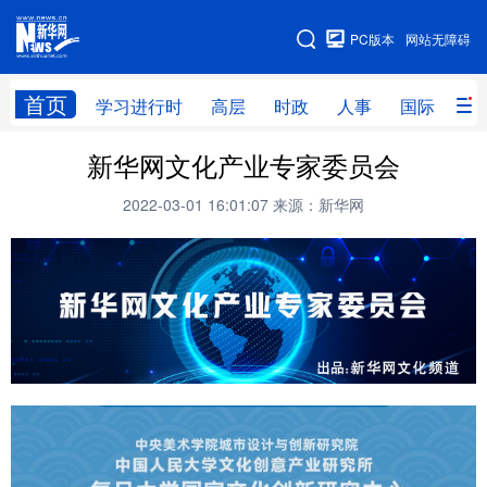
手机版
PC版本
网站无障碍
网站地图
首页
学习进行时
高层
时政
人事
国际
财
新华网文化产业专家委员会
学习进行时
高层
时政
人事
2022-03-01 16:01:07
来源：新华网
国际
财经
网评
港澳
台湾
思客智库
全球连线
教育
科技
科创
量子
体育
文化
书画
健康
军事
访谈
视频
图片
政务
法律
中央文件
金融
汽车
食品
人居
信息化
数字经济