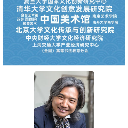
学术中国
乡村振兴
银龄
溯源中国
城市
旅游
能源
会展
彩票
娱乐
时尚
悦读
公益
一带一路
亚太网
上市公司
文化产业
地方频道
北京
天津
河北
山西
辽宁
吉林
上海
江苏
浙江
安徽
福建
江西