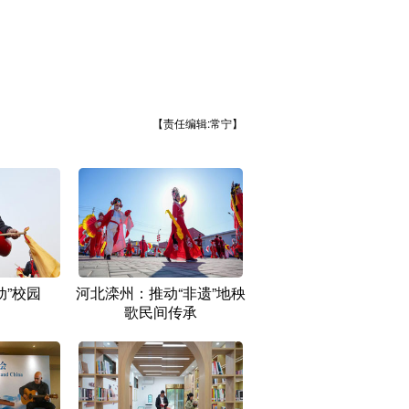
【责任编辑:常宁】
动”校园
河北滦州：推动“非遗”地秧
歌民间传承