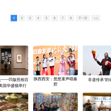
1
2
3
4
5
6
7
8
下一页
>>|
陕西西安：悠悠童声唱秦
光——凹版照相百
非遗传承“韵
腔
在美国华盛顿举行