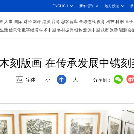
ENGLISH
新华报刊
地方频道
承
政
人事
国际
财经
网评
港澳
台湾
思客智库
全球连线
教育
科技
科创
量子
生活
信息化
数字经济
学术中国
乡村振兴
银龄
溯源中国
城市
旅游
能源
会
木刻版画 在传承发展中镌刻
字体：
小
中
大
分享到：