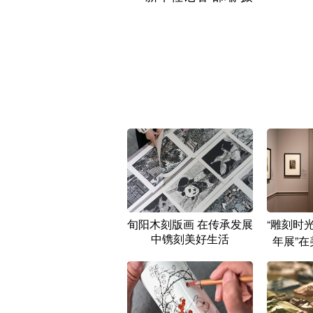
旬阳木刻版画 在传承发展
“雕刻时
中镌刻美好生活
年展”