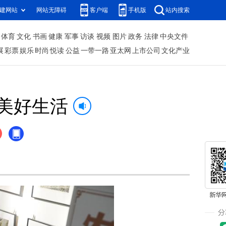
建网站
网站无障碍
客户端
手机版
站内搜索
体育
文化
书画
健康
军事
访谈
视频
图片
政务
法律
中央文件
展
彩票
娱乐
时尚
悦读
公益
一带一路
亚太网
上市公司
文化产业
美好生活