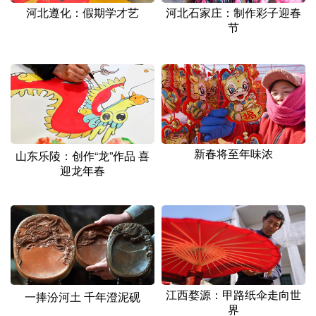
山东
河南
湖北
湖南
河北遵化：假期学才艺
河北石家庄：制作彩子迎春
节
广东
广西
海南
重庆
四川
贵州
云南
西藏
陕西
甘肃
青海
宁夏
新疆
内蒙古
黑龙江
新春将至年味浓
山东乐陵：创作“龙”作品 喜
迎龙年春
多语种频道
English
Español
Français
عربى
Русский язык
日本語
한국어
Deutsch
Português
江西婺源：甲路纸伞走向世
一捧汾河土 千年澄泥砚
界