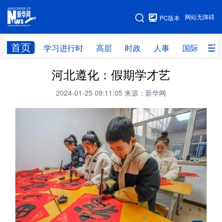
手机版
网站无障碍
PC版本
网站地图
首页
学习进行时
高层
时政
人事
国际
财
河北遵化：假期学才艺
学习进行时
高层
时政
人事
2024-01-25 09:11:05
来源：新华网
国际
财经
网评
港澳
台湾
思客智库
全球连线
教育
科技
科创
量子
体育
文化
书画
健康
军事
访谈
视频
图片
政务
法律
中央文件
金融
汽车
食品
人居
信息化
数字经济