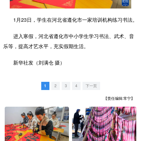
学术中国
乡村振兴
银龄
溯源中国
1月23日，学生在河北省遵化市一家培训机构练习书法。
城市
旅游
能源
会展
进入寒假，河北省遵化市中小学生学习书法、武术、音
彩票
娱乐
时尚
悦读
乐等，提高才艺水平，充实假期生活。
公益
一带一路
亚太网
上市公司
新华社发（刘满仓 摄）
文化产业
1
2
3
4
下一页
地方频道
【责任编辑:常宁】
北京
天津
河北
山西
辽宁
吉林
上海
江苏
浙江
安徽
福建
江西