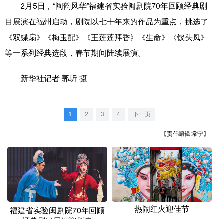
山东
河南
湖北
湖南
2月5日，“闽韵风华”福建省实验闽剧院70年回顾经典剧
目展演在福州启动，剧院以七十年来的作品为重点，挑选了
广东
广西
海南
重庆
《双蝶扇》《梅玉配》《王莲莲拜香》《生命》《钗头凤》
四川
贵州
云南
西藏
等一系列经典选段，春节期间陆续展演。
陕西
甘肃
青海
宁夏
新华社记者 郭圻 摄
新疆
内蒙古
黑龙江
1
2
3
4
下一页
多语种频道
【责任编辑:常宁】
English
Español
Français
عربى
Русский язык
日本語
한국어
Deutsch
Português
热闹红火迎佳节
福建省实验闽剧院70年回顾