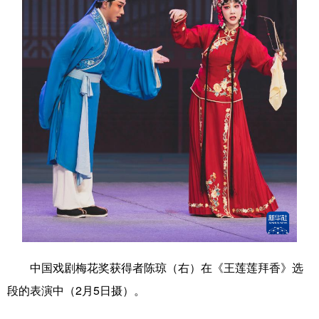
学术中国
乡村振兴
银龄
溯源中国
城市
旅游
能源
会展
彩票
娱乐
时尚
悦读
公益
一带一路
亚太网
上市公司
文化产业
地方频道
北京
天津
河北
山西
辽宁
吉林
上海
江苏
中国戏剧梅花奖获得者陈琼（右）在《王莲莲拜香》选
段的表演中（2月5日摄）。
浙江
安徽
福建
江西