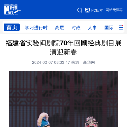
手机版
网站无障碍
PC版本
网站地图
首页
学习进行时
高层
时政
人事
国际
财
福建省实验闽剧院70年回顾经典剧目展
学习进行时
高层
时政
人事
演迎新春
国际
财经
网评
港澳
2024-02-07 08:33:47
来源：新华网
台湾
思客智库
全球连线
教育
科技
科创
量子
体育
文化
书画
健康
军事
访谈
视频
图片
政务
法律
中央文件
金融
汽车
食品
人居
信息化
数字经济