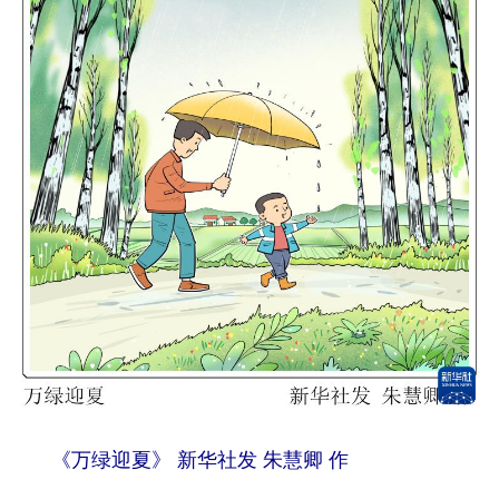
学术中国
乡村振兴
银龄
溯源中国
城市
旅游
能源
会展
彩票
娱乐
时尚
悦读
公益
一带一路
亚太网
上市公司
文化产业
地方频道
北京
天津
河北
山西
辽宁
吉林
上海
江苏
浙江
安徽
福建
江西
《万绿迎夏》 新华社发 朱慧卿 作