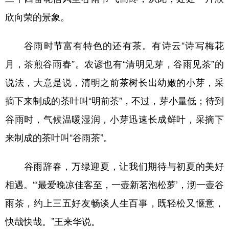
欣向荣的景象。
谷雨时节富有特色的还有茶。有诗云“诗写梅花
月，茶煎谷雨春”。农谚也有“清明见芽，谷雨见茶”的
说法，大意是说，清明之前茶树长出幼嫩的小芽，采
摘下来制成的茶叶叫“明前茶”，不过，芽小量低；待到
谷雨时，气候温暖湿润，小芽迅速长成鲜叶，采摘下
来制成的茶叶叫“谷雨茶”。
谷雨辞春，万绿迎夏，让我们期待与初夏的美好
相遇。“‘最爱晚凉佳客至，一壶新茗泡松萝’，沏一壶谷
雨茶，约上三五好友畅谈人生百事，既轻松又惬意，
快哉快哉。”王来华说。