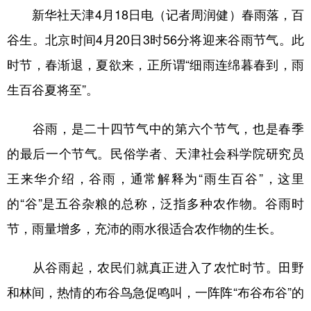
山东
河南
湖北
湖南
新华社天津4月18日电（记者周润健）春雨落，百
广东
广西
海南
重庆
谷生。北京时间4月20日3时56分将迎来谷雨节气。此
四川
贵州
云南
西藏
时节，春渐退，夏欲来，正所谓“细雨连绵暮春到，雨
生百谷夏将至”。
陕西
甘肃
青海
宁夏
新疆
内蒙古
黑龙江
谷雨，是二十四节气中的第六个节气，也是春季
的最后一个节气。民俗学者、天津社会科学院研究员
多语种频道
王来华介绍，谷雨，通常解释为“雨生百谷”，这里
English
Español
Français
عربى
的“谷”是五谷杂粮的总称，泛指多种农作物。谷雨时
节，雨量增多，充沛的雨水很适合农作物的生长。
Русский язык
日本語
한국어
Deutsch
Português
从谷雨起，农民们就真正进入了农忙时节。田野
和林间，热情的布谷鸟急促鸣叫，一阵阵“布谷布谷”的