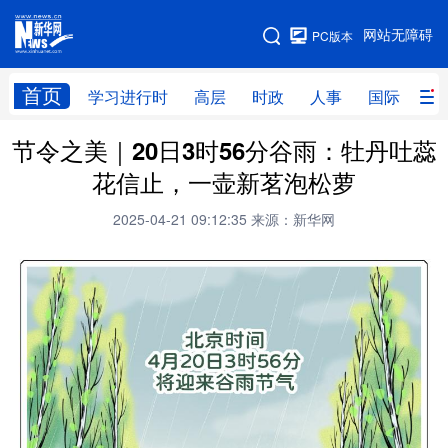
手机版
网站无障碍
PC版本
网站地图
首页
学习进行时
高层
时政
人事
国际
财
节令之美｜20日3时56分谷雨：牡丹吐蕊
学习进行时
高层
时政
人事
花信止，一壶新茗泡松萝
国际
财经
网评
港澳
2025-04-21 09:12:35
来源：新华网
台湾
思客智库
全球连线
教育
科技
科创
量子
体育
文化
书画
健康
军事
访谈
视频
图片
政务
法律
中央文件
金融
汽车
食品
人居
信息化
数字经济