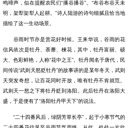
鸣啼声，似在提醒农民们“播谷播谷”。“布谷布谷天未
明，架犁架犁人起耕。”诗人陆游的诗句细腻且恰当地
描绘了这一生动场景。
谷雨时节亦是赏花好时候。王来华说，谷雨的花
信风依次是牡丹、荼蘼、楝花，其中，牡丹富丽、硕
大、色彩鲜艳，人称“花中之王”。牡丹闻名于唐代，民
间传说“武则天怒贬牡丹”的故事讲的是某年冬天，武则
天突发奇想，让百花同时开放，唯有牡丹不肯就范。
武则天一怒之下将牡丹贬到洛阳。此后牡丹在洛阳大
盛，于是便有了“洛阳牡丹甲天下”的说法。
“二十四番风后，绿阴芳草长亭”，起于小寒节气的
二十四番花信风至谷雨节气而终，从此，处处一片欣