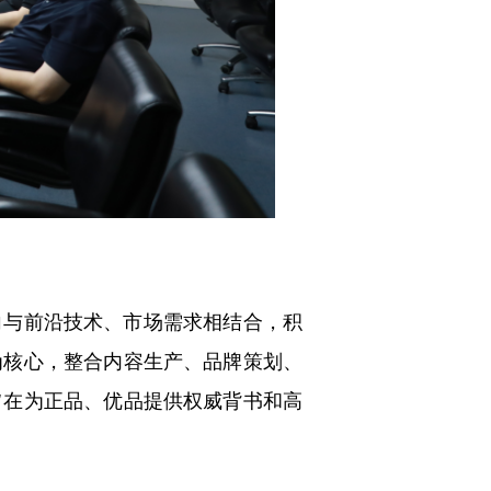
与前沿技术、市场需求相结合，积
为核心，整合内容生产、品牌策划、
旨在为正品、优品提供权威背书和高