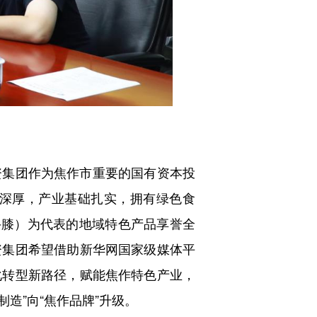
集团作为焦作市重要的国有资本投
深厚，产业基础扎实，拥有绿色食
牛膝）为代表的地域特色产品享誉全
资集团希望借助新华网国家级媒体平
化转型新路径，赋能焦作特色产业，
造”向“焦作品牌”升级。