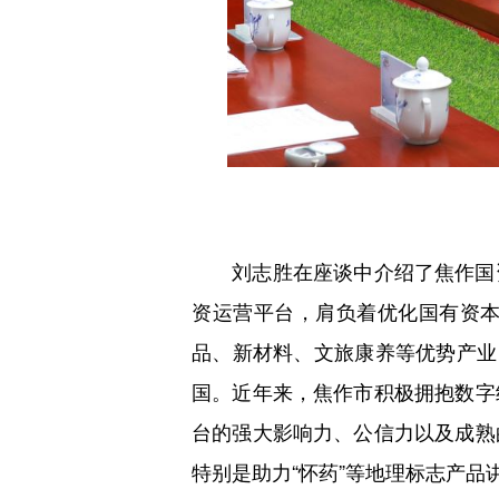
刘志胜在座谈中介绍了焦作国资
资运营平台，肩负着优化国有资
品、新材料、文旅康养等优势产业
国。近年来，焦作市积极拥抱数字
台的强大影响力、公信力以及成熟
特别是助力“怀药”等地理标志产品