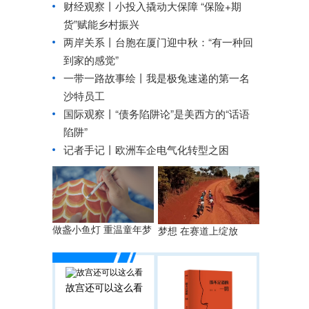
财经观察丨
小投入撬动大保障 “保险+期
货”赋能乡村振兴
两岸关系丨
台胞在厦门迎中秋：“有一种回
到家的感觉”
一带一路故事绘丨我是极兔速递的第一名
沙特员工
国际观察丨
“债务陷阱论”是美西方的“话语
陷阱”
记者手记丨欧洲车企电气化转型之困
做盏小鱼灯 重温童年梦
梦想 在赛道上绽放
故宫还可以这么看