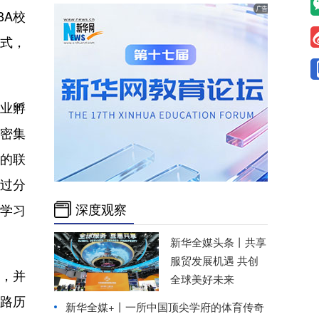
BA校
方式，
企业孵
识密集
密的联
过分
深度观察
学习
新华全媒头条丨
共享
服贸发展机遇 共创
，并
全球美好未来
路历
新华全媒+丨
一所中国顶尖学府的体育传奇