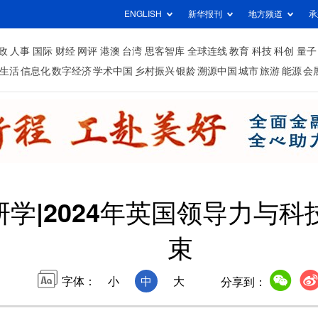
ENGLISH
新华报刊
地方频道
承
政
人事
国际
财经
网评
港澳
台湾
思客智库
全球连线
教育
科技
科创
量子
生活
信息化
数字经济
学术中国
乡村振兴
银龄
溯源中国
城市
旅游
能源
会
研学|2024年英国领导力与
束
字体：
小
中
大
分享到：