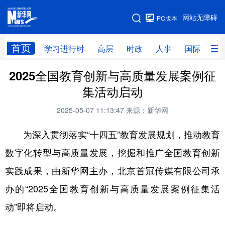
手机版
网站无障碍
PC版本
网站地图
首页
学习进行时
高层
时政
人事
国际
财
2025全国教育创新与高质量发展案例征
学习进行时
高层
时政
人事
集活动启动
国际
财经
网评
港澳
2025-05-07 11:13:47
来源：新华网
台湾
思客智库
全球连线
教育
为深入贯彻落实“十四五”教育发展规划，推动教育
科技
科创
量子
体育
数字化转型与高质量发展，挖掘和推广全国教育创新
文化
书画
健康
军事
实践成果，由新华网主办，北京首冠传媒有限公司承
访谈
视频
图片
政务
办的“2025全国教育创新与高质量发展案例征集活
法律
中央文件
金融
汽车
动”即将启动。
食品
人居
信息化
数字经济