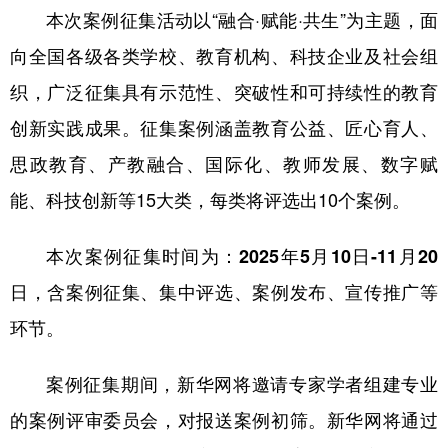
本次案例征集活动以“融合·赋能·共生”为主题，面
学术中国
乡村振兴
银龄
溯源中国
向全国各级各类学校、教育机构、科技企业及社会组
城市
旅游
能源
会展
织，广泛征集具有示范性、突破性和可持续性的教育
彩票
娱乐
时尚
悦读
创新实践成果。征集案例涵盖教育公益、匠心育人、
思政教育、产教融合、国际化、教师发展、数字赋
公益
一带一路
亚太网
上市公司
能、科技创新等15大类，每类将评选出10个案例。
文化产业
本次案例征集时间为：
2025年5月10日-11月20
地方频道
日
，含案例征集、集中评选、案例发布、宣传推广等
环节。
北京
天津
河北
山西
辽宁
吉林
上海
江苏
案例征集期间，新华网将邀请专家学者组建专业
浙江
安徽
福建
江西
的案例评审委员会，对报送案例初筛。新华网将通过