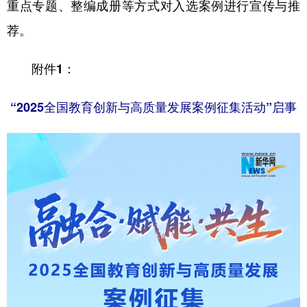
山东
河南
湖北
湖南
重点专题、整编成册等方式对入选案例进行宣传与推
荐。
广东
广西
海南
重庆
四川
贵州
云南
西藏
附件1：
陕西
甘肃
青海
宁夏
“2025全国教育创新与高质量发展案例征集活动”启事
新疆
内蒙古
黑龙江
多语种频道
English
Español
Français
عربى
Русский язык
日本語
한국어
Deutsch
Português